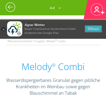
A-Z
Agrar Wetter
Öffnen
Bayer CropScience Deutschland GmbH
Kostenlos bei Google Play
®
Pflanzenschutzmittel / Fungizid / Melody
Combi
Melody
Combi
®
Wasserdispergierbares Granulat gegen pilzliche
Krankheiten im Weinbau sowie gegen
Blauschimmel an Tabak