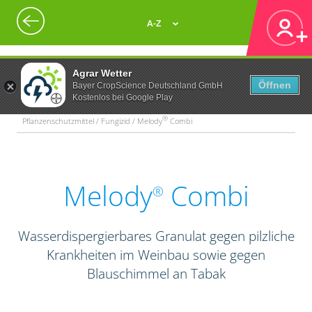
A-Z
Agrar Wetter
Öffnen
Bayer CropScience Deutschland GmbH
Kostenlos bei Google Play
®
Pflanzenschutzmittel / Fungizid / Melody
Combi
Melody
Combi
®
Wasserdispergierbares Granulat gegen pilzliche
Krankheiten im Weinbau sowie gegen
Blauschimmel an Tabak