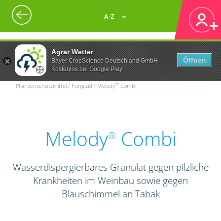
A-Z
Agrar Wetter
Öffnen
Bayer CropScience Deutschland GmbH
Kostenlos bei Google Play
®
Pflanzenschutzmittel / Fungizid / Melody
Combi
Melody
Combi
®
Wasserdispergierbares Granulat gegen pilzliche
Krankheiten im Weinbau sowie gegen
Blauschimmel an Tabak