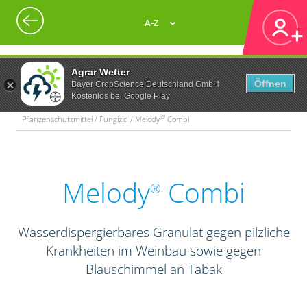
A-Z
Agrar Wetter
Öffnen
Bayer CropScience Deutschland GmbH
Kostenlos bei Google Play
®
Pflanzenschutzmittel / Fungizid / Melody
Combi
Melody
Combi
®
Wasserdispergierbares Granulat gegen pilzliche
Krankheiten im Weinbau sowie gegen
Blauschimmel an Tabak