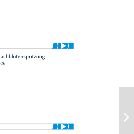
Nachblütenspritzung
4:19
026