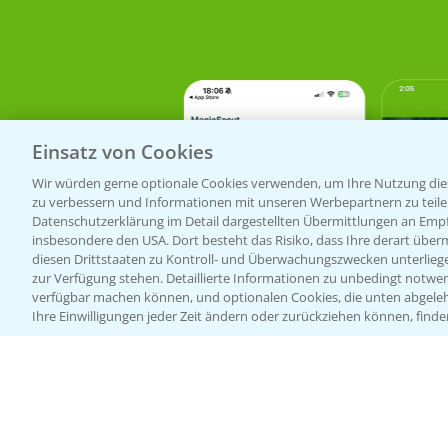
Einsatz von Cookies
Wir würden gerne optionale Cookies verwenden, um Ihre Nutzung dies
zu verbessern und Informationen mit unseren Werbepartnern zu teilen.
Datenschutzerklärung im Detail dargestellten Übermittlungen an Empfä
insbesondere den USA. Dort besteht das Risiko, dass Ihre derart über
diesen Drittstaaten zu Kontroll- und Überwachungszwecken unterlie
zur Verfügung stehen. Detaillierte Informationen zu unbedingt notwen
verfügbar machen können, und optionalen Cookies, die unten abgeleh
Ihre Einwilligungen jeder Zeit ändern oder zurückziehen können, finde
Bayer Links
Infos
LINKS
Bayer Global