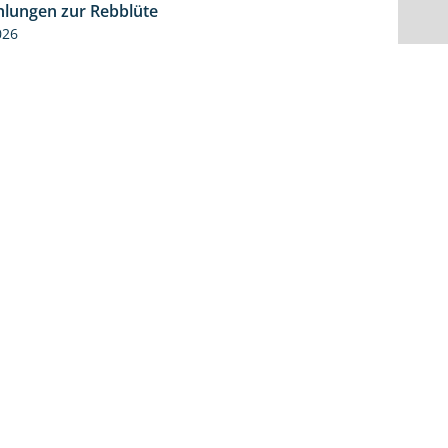
lungen zur Rebblüte
3:48
026