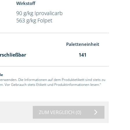
Wirkstoff
90 g/kg Iprovalicarb
563 g/kg Folpet
Paletteneinheit
erschließbar
141
de
 verwenden. Die Informationen auf dem Produktetikett sind stets zu
en. Vor Gebrauch stets Etikett und Produktinformationen lesen.“
ZUM VERGLEICH
(0)