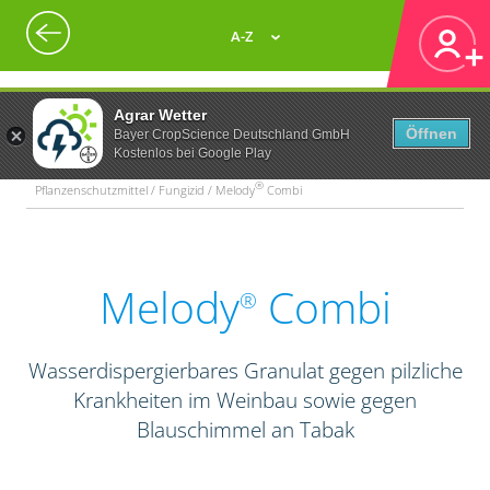
A-Z
Agrar Wetter
Öffnen
Bayer CropScience Deutschland GmbH
Kostenlos bei Google Play
®
Pflanzenschutzmittel / Fungizid / Melody
Combi
Melody
Combi
®
Wasserdispergierbares Granulat gegen pilzliche
Krankheiten im Weinbau sowie gegen
Blauschimmel an Tabak