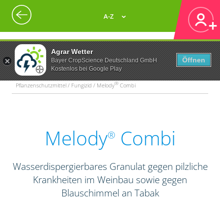
A-Z
Agrar Wetter
Öffnen
Bayer CropScience Deutschland GmbH
Kostenlos bei Google Play
®
Pflanzenschutzmittel / Fungizid / Melody
Combi
Melody
Combi
®
Wasserdispergierbares Granulat gegen pilzliche
Krankheiten im Weinbau sowie gegen
Blauschimmel an Tabak