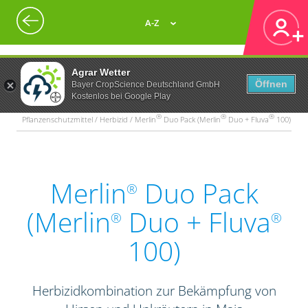
A-Z
Agrar Wetter
Öffnen
Bayer CropScience Deutschland GmbH
Kostenlos bei Google Play
®
®
®
Pflanzenschutzmittel / Herbizid / Merlin
Duo Pack (Merlin
Duo + Fluva
100)
Merlin
Duo Pack
®
(Merlin
Duo + Fluva
®
®
100)
Herbizidkombination zur Bekämpfung von