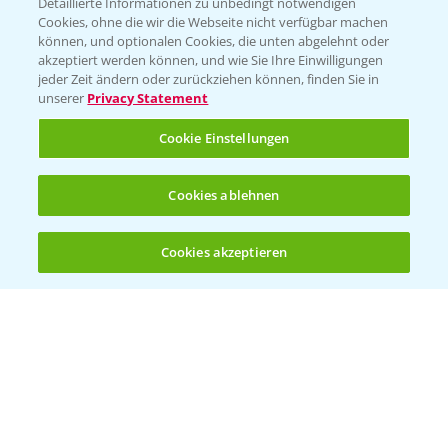
Detaillierte Informationen zu unbedingt notwendigen
Cookies, ohne die wir die Webseite nicht verfügbar machen
können, und optionalen Cookies, die unten abgelehnt oder
akzeptiert werden können, und wie Sie Ihre Einwilligungen
jeder Zeit ändern oder zurückziehen können, finden Sie in
unserer
Privacy Statement
Entdecken Sie unsere Agrar-Apps
Cookie Einstellungen
App Übersicht
Cookies ablehnen
Cookies akzeptieren
Öffnen
Bis zu 4 Produkte vergleichen:
(noch 4)
Bayer Links
Bayer Global