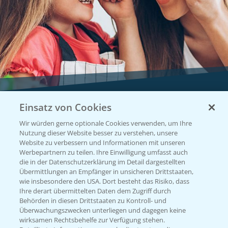
Einsatz von Cookies
Vegetables by Bayer
Wir würden gerne optionale Cookies verwenden, um Ihre
Gemüsesaatgut von
Nutzung dieser Website besser zu verstehen, unsere
Website zu verbessern und Informationen mit unseren
Vegetables Bayer
Werbepartnern zu teilen. Ihre Einwilligung umfasst auch
die in der Datenschutzerklärung im Detail dargestellten
Übermittlungen an Empfänger in unsicheren Drittstaaten,
wie insbesondere den USA. Dort besteht das Risiko, dass
WEBSITE BESUCHEN
Ihre derart übermittelten Daten dem Zugriff durch
Behörden in diesen Drittstaaten zu Kontroll- und
Überwachungszwecken unterliegen und dagegen keine
wirksamen Rechtsbehelfe zur Verfügung stehen.