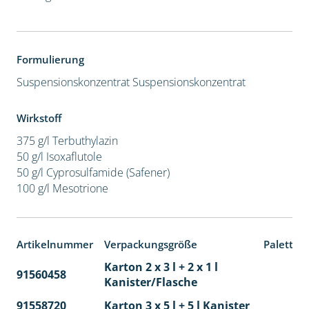
Formulierung
Suspensionskonzentrat
Suspensionskonzentrat
Wirkstoff
375 g/l Terbuthylazin
50 g/l Isoxaflutole
50 g/l Cyprosulfamide (Safener)
100 g/l Mesotrione
Artikelnummer
Verpackungsgröße
Paletten
Karton 2 x 3 l + 2 x 1 l
91560458
65
Kanister/Flasche
91558720
Karton 3 x 5 l + 5 l Kanister
40