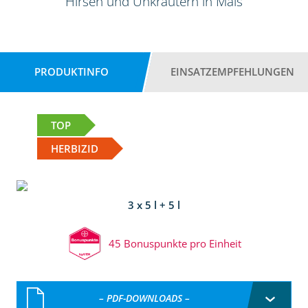
Hirsen und Unkräutern in Mais
PRODUKTINFO
EINSATZEMPFEHLUNGEN
TOP
HERBIZID
3 x 5 l + 5 l
45 Bonuspunkte pro Einheit
– PDF-DOWNLOADS –