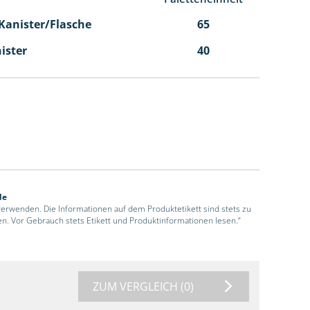
l Kanister/Flasche
65
nister
40
de
 verwenden. Die Informationen auf dem Produktetikett sind stets zu
en. Vor Gebrauch stets Etikett und Produktinformationen lesen.“
ZUM VERGLEICH
(0)