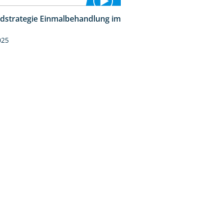
idstrategie Einmalbehandlung im
1:45
025