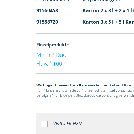
91560458
Karton 2 x 3 l + 2 x 1 
91558720
Karton 3 x 5 l + 5 l Ka
Einzelprodukte
Merlin
Duo
®
Fluva
100
®
Wichtiger Hinweis für Pflanzenschutzmittel und Biozi
Für Pflanzenschutzmittel: „Pflanzenschutzmittel vorsichtig
befolgen.“ Für Biozide: „Biozidprodukte vorsichtig verwend
VERGLEICHEN