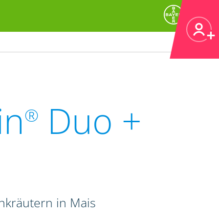
in
Duo +
®
kräutern in Mais