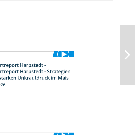
rtreport Harpstedt -
9:11
rtreport Harpstedt - Strategien
starken Unkrautdruck im Mais
026