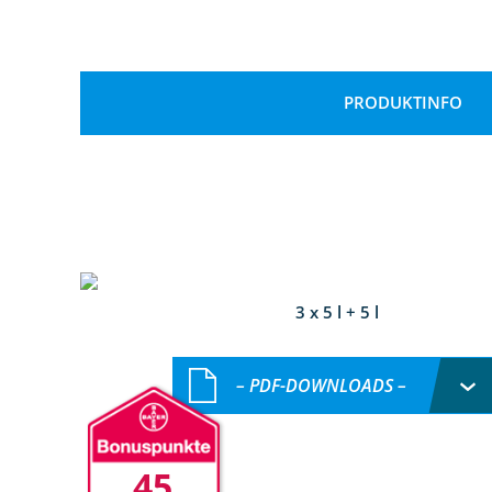
PRODUKTINFO
3 x 5 l + 5 l
– PDF-DOWNLOADS –
45