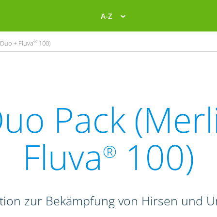
A-Z
®
Duo + Fluva
100)
uo Pack (Merl
Fluva
100)
®
tion zur Bekämpfung von Hirsen und Un