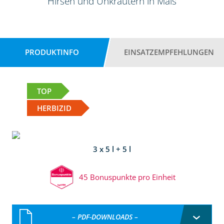
Hirsen und Unkräutern in Mais
PRODUKTINFO
EINSATZEMPFEHLUNGEN
TOP
HERBIZID
3 x 5 l + 5 l
45 Bonuspunkte pro Einheit
– PDF-DOWNLOADS –