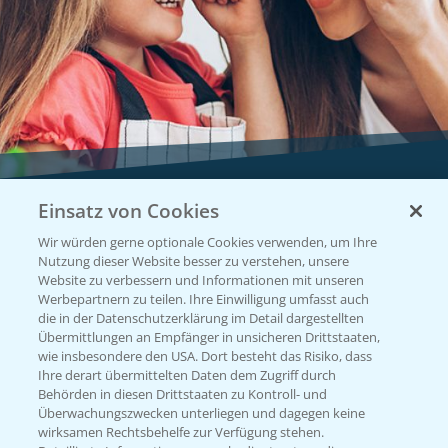
Einsatz von Cookies
Vegetables by Bayer
Wir würden gerne optionale Cookies verwenden, um Ihre
Gemüsesaatgut von
Nutzung dieser Website besser zu verstehen, unsere
Website zu verbessern und Informationen mit unseren
Vegetables Bayer
Werbepartnern zu teilen. Ihre Einwilligung umfasst auch
die in der Datenschutzerklärung im Detail dargestellten
Übermittlungen an Empfänger in unsicheren Drittstaaten,
wie insbesondere den USA. Dort besteht das Risiko, dass
WEBSITE BESUCHEN
Ihre derart übermittelten Daten dem Zugriff durch
Behörden in diesen Drittstaaten zu Kontroll- und
Überwachungszwecken unterliegen und dagegen keine
wirksamen Rechtsbehelfe zur Verfügung stehen.