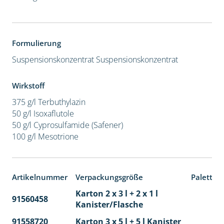
Formulierung
Suspensionskonzentrat
Suspensionskonzentrat
Wirkstoff
375 g/l Terbuthylazin
50 g/l Isoxaflutole
50 g/l Cyprosulfamide (Safener)
100 g/l Mesotrione
Artikelnummer
Verpackungsgröße
Paletten
Karton 2 x 3 l + 2 x 1 l
91560458
65
Kanister/Flasche
91558720
Karton 3 x 5 l + 5 l Kanister
40