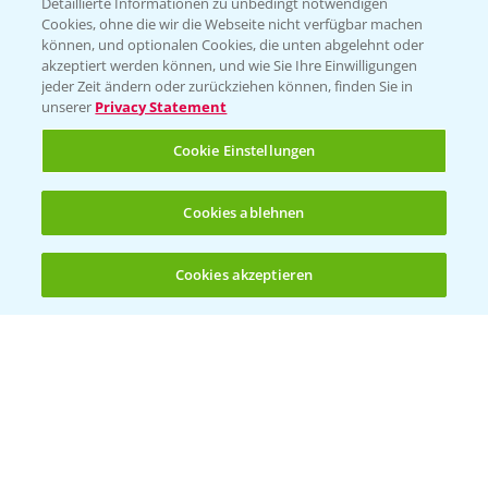
Detaillierte Informationen zu unbedingt notwendigen
Cookies, ohne die wir die Webseite nicht verfügbar machen
können, und optionalen Cookies, die unten abgelehnt oder
akzeptiert werden können, und wie Sie Ihre Einwilligungen
jeder Zeit ändern oder zurückziehen können, finden Sie in
unserer
Privacy Statement
Entdecken Sie unsere Agrar-Apps
Cookie Einstellungen
App Übersicht
Cookies ablehnen
Cookies akzeptieren
Öffnen
Bis zu 4 Produkte vergleichen:
(noch 4)
Bayer Links
Bayer Global