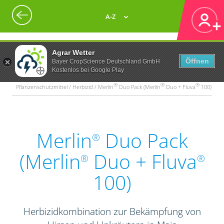
A-Z
Agrar Wetter
Öffnen
Bayer CropScience Deutschland GmbH
Kostenlos bei Google Play
®
®
®
Pflanzenschutzmittel / Herbizid / Merlin
Duo Pack (Merlin
Duo + Fluva
100)
Merlin
Duo Pack
®
(Merlin
Duo + Fluva
®
®
100)
Herbizidkombination zur Bekämpfung von