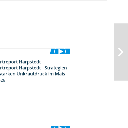
rtreport Harpstedt -
9:11
rtreport Harpstedt - Strategien
starken Unkrautdruck im Mais
026