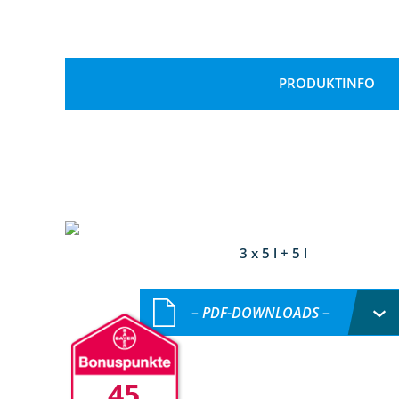
PRODUKTINFO
3 x 5 l + 5 l
– PDF-DOWNLOADS –
45