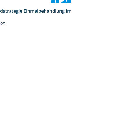
idstrategie Einmalbehandlung im
1:45
025