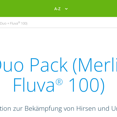
A-Z
®
Duo + Fluva
100)
uo Pack (Merl
Fluva
100)
®
tion zur Bekämpfung von Hirsen und Un