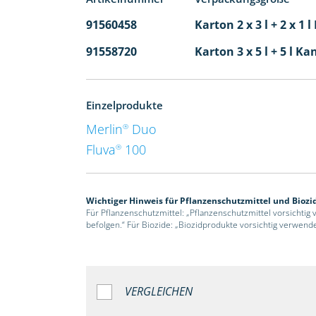
91560458
Karton 2 x 3 l + 2 x 1 
91558720
Karton 3 x 5 l + 5 l Ka
Einzelprodukte
Merlin
Duo
®
Fluva
100
®
Wichtiger Hinweis für Pflanzenschutzmittel und Biozi
Für Pflanzenschutzmittel: „Pflanzenschutzmittel vorsichtig
befolgen.“ Für Biozide: „Biozidprodukte vorsichtig verwend
VERGLEICHEN