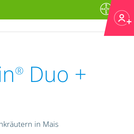
in
Duo +
®
kräutern in Mais