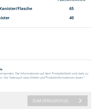
l Kanister/Flasche
65
nister
40
de
 verwenden. Die Informationen auf dem Produktetikett sind stets zu
en. Vor Gebrauch stets Etikett und Produktinformationen lesen.“
ZUM VERGLEICH
(0)