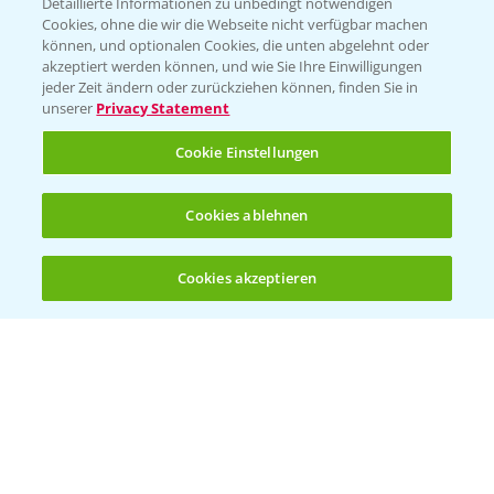
Detaillierte Informationen zu unbedingt notwendigen
Cookies, ohne die wir die Webseite nicht verfügbar machen
können, und optionalen Cookies, die unten abgelehnt oder
akzeptiert werden können, und wie Sie Ihre Einwilligungen
jeder Zeit ändern oder zurückziehen können, finden Sie in
unserer
Privacy Statement
Entdecken Sie unsere Agrar-Apps
Cookie Einstellungen
App Übersicht
Cookies ablehnen
Cookies akzeptieren
Öffnen
Bis zu 4 Produkte vergleichen:
(noch 4)
Bayer Links
Bayer Global