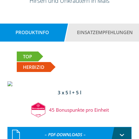
Hirsen und Unkräutern in Mais
PRODUKTINFO
EINSATZEMPFEHLUNGEN
TOP
HERBIZID
3 x 5 l + 5 l
45 Bonuspunkte pro Einheit
– PDF-DOWNLOADS –