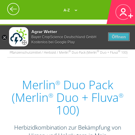
A-Z
Agrar Wetter
Öffnen
Bayer CropScience Deutschland GmbH
Kostenlos bei Google Play
®
®
®
Pflanzenschutzmittel / Herbizid / Merlin
Duo Pack (Merlin
Duo + Fluva
100)
Merlin
Duo Pack
®
(Merlin
Duo + Fluva
®
®
100)
Herbizidkombination zur Bekämpfung von