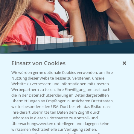
Einsatz von Cookies
Vegetables by Bayer
Wir würden gerne optionale Cookies verwenden, um Ihre
Gemüsesaatgut von
Nutzung dieser Website besser zu verstehen, unsere
Website zu verbessern und Informationen mit unseren
Vegetables Bayer
Werbepartnern zu teilen. Ihre Einwilligung umfasst auch
die in der Datenschutzerklärung im Detail dargestellten
Übermittlungen an Empfänger in unsicheren Drittstaaten,
wie insbesondere den USA. Dort besteht das Risiko, dass
WEBSITE BESUCHEN
Ihre derart übermittelten Daten dem Zugriff durch
Behörden in diesen Drittstaaten zu Kontroll- und
Überwachungszwecken unterliegen und dagegen keine
wirksamen Rechtsbehelfe zur Verfügung stehen.