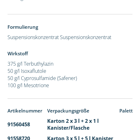
Formulierung
Suspensionskonzentrat
Suspensionskonzentrat
Wirkstoff
375 g/l Terbuthylazin
50 g/l Isoxaflutole
50 g/l Cyprosulfamide (Safener)
100 g/l Mesotrione
Artikelnummer
Verpackungsgröße
Paletten
Karton 2 x 3 l + 2 x 1 l
91560458
65
Kanister/Flasche
91558720
Karton 3 x 5 l + 5 l Kanister
40