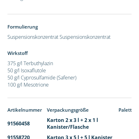
Formulierung
Suspensionskonzentrat
Suspensionskonzentrat
Wirkstoff
375 g/l Terbuthylazin
50 g/l Isoxaflutole
50 g/l Cyprosulfamide (Safener)
100 g/l Mesotrione
Artikelnummer
Verpackungsgröße
Paletten
Karton 2 x 3 l + 2 x 1 l
91560458
65
Kanister/Flasche
91558720
Karton 3 x 5 l + 5 l Kanister
40