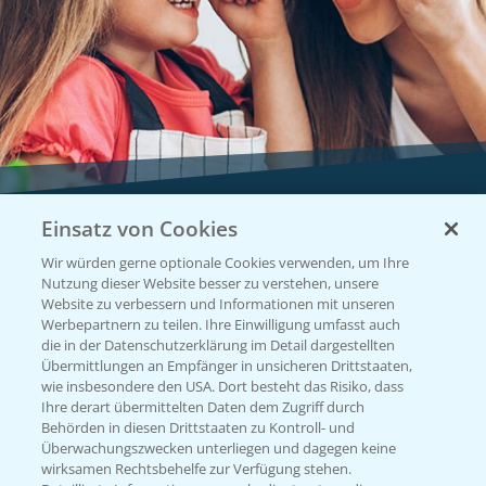
Einsatz von Cookies
Vegetables by Bayer
Wir würden gerne optionale Cookies verwenden, um Ihre
Gemüsesaatgut von
Nutzung dieser Website besser zu verstehen, unsere
Website zu verbessern und Informationen mit unseren
Vegetables Bayer
Werbepartnern zu teilen. Ihre Einwilligung umfasst auch
die in der Datenschutzerklärung im Detail dargestellten
Übermittlungen an Empfänger in unsicheren Drittstaaten,
wie insbesondere den USA. Dort besteht das Risiko, dass
WEBSITE BESUCHEN
Ihre derart übermittelten Daten dem Zugriff durch
Behörden in diesen Drittstaaten zu Kontroll- und
Überwachungszwecken unterliegen und dagegen keine
wirksamen Rechtsbehelfe zur Verfügung stehen.