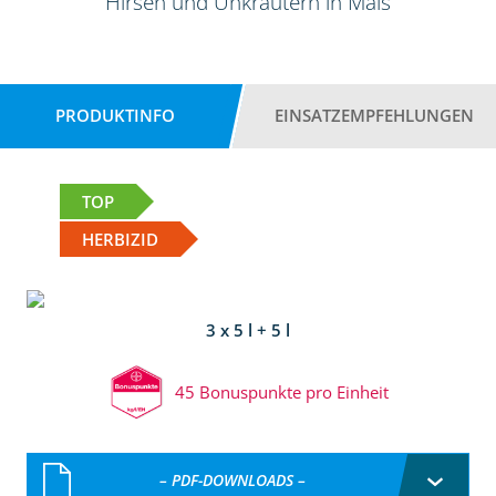
Hirsen und Unkräutern in Mais
PRODUKTINFO
EINSATZEMPFEHLUNGEN
TOP
HERBIZID
3 x 5 l + 5 l
45 Bonuspunkte pro Einheit
– PDF-DOWNLOADS –