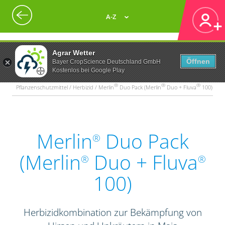
A-Z
Agrar Wetter
Öffnen
Bayer CropScience Deutschland GmbH
Kostenlos bei Google Play
®
®
®
Pflanzenschutzmittel / Herbizid / Merlin
Duo Pack (Merlin
Duo + Fluva
100)
Merlin
Duo Pack
®
(Merlin
Duo + Fluva
®
®
100)
Herbizidkombination zur Bekämpfung von