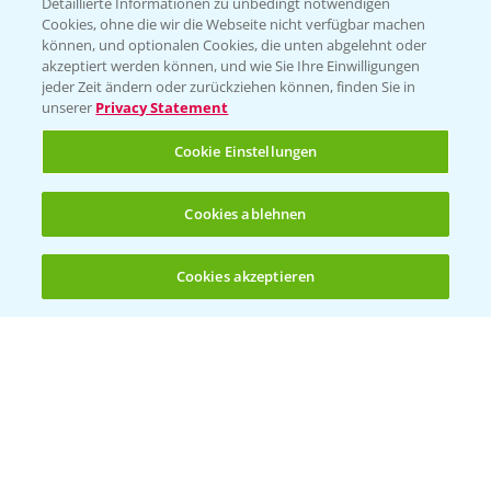
Detaillierte Informationen zu unbedingt notwendigen
Cookies, ohne die wir die Webseite nicht verfügbar machen
können, und optionalen Cookies, die unten abgelehnt oder
akzeptiert werden können, und wie Sie Ihre Einwilligungen
jeder Zeit ändern oder zurückziehen können, finden Sie in
unserer
Privacy Statement
Entdecken Sie unsere Agrar-Apps
Cookie Einstellungen
App Übersicht
Cookies ablehnen
Cookies akzeptieren
Öffnen
Bis zu 4 Produkte vergleichen:
(noch 4)
Bayer Links
Bayer Global