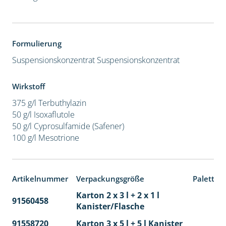
Formulierung
Suspensionskonzentrat
Suspensionskonzentrat
Wirkstoff
375 g/l Terbuthylazin
50 g/l Isoxaflutole
50 g/l Cyprosulfamide (Safener)
100 g/l Mesotrione
Artikelnummer
Verpackungsgröße
Paletten
Karton 2 x 3 l + 2 x 1 l
91560458
65
Kanister/Flasche
91558720
Karton 3 x 5 l + 5 l Kanister
40