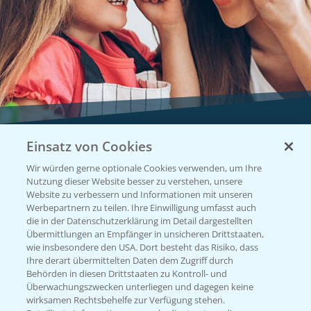
Einsatz von Cookies
Vegetables by Bayer
Wir würden gerne optionale Cookies verwenden, um Ihre
Gemüsesaatgut von
Nutzung dieser Website besser zu verstehen, unsere
Website zu verbessern und Informationen mit unseren
Vegetables Bayer
Werbepartnern zu teilen. Ihre Einwilligung umfasst auch
die in der Datenschutzerklärung im Detail dargestellten
Übermittlungen an Empfänger in unsicheren Drittstaaten,
wie insbesondere den USA. Dort besteht das Risiko, dass
WEBSITE BESUCHEN
Ihre derart übermittelten Daten dem Zugriff durch
Behörden in diesen Drittstaaten zu Kontroll- und
Überwachungszwecken unterliegen und dagegen keine
wirksamen Rechtsbehelfe zur Verfügung stehen.