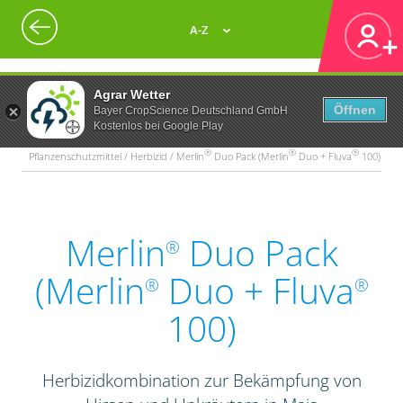
A-Z
Agrar Wetter
Öffnen
Bayer CropScience Deutschland GmbH
Kostenlos bei Google Play
®
®
®
Pflanzenschutzmittel / Herbizid / Merlin
Duo Pack (Merlin
Duo + Fluva
100)
Merlin
Duo Pack
®
(Merlin
Duo + Fluva
®
®
100)
Herbizidkombination zur Bekämpfung von