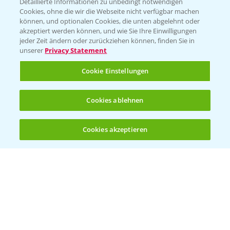
Detaillierte Informationen zu unbedingt notwendigen
Cookies, ohne die wir die Webseite nicht verfügbar machen
können, und optionalen Cookies, die unten abgelehnt oder
akzeptiert werden können, und wie Sie Ihre Einwilligungen
jeder Zeit ändern oder zurückziehen können, finden Sie in
unserer
Privacy Statement
Entdecken Sie unsere Agrar-Apps
Cookie Einstellungen
App Übersicht
Cookies ablehnen
Cookies akzeptieren
Öffnen
Bis zu 4 Produkte vergleichen:
(noch 4)
Bayer Links
Bayer Global