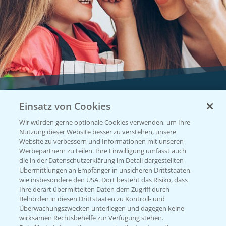
Einsatz von Cookies
Vegetables by Bayer
Wir würden gerne optionale Cookies verwenden, um Ihre
Gemüsesaatgut von
Nutzung dieser Website besser zu verstehen, unsere
Website zu verbessern und Informationen mit unseren
Vegetables Bayer
Werbepartnern zu teilen. Ihre Einwilligung umfasst auch
die in der Datenschutzerklärung im Detail dargestellten
Übermittlungen an Empfänger in unsicheren Drittstaaten,
wie insbesondere den USA. Dort besteht das Risiko, dass
WEBSITE BESUCHEN
Ihre derart übermittelten Daten dem Zugriff durch
Behörden in diesen Drittstaaten zu Kontroll- und
Überwachungszwecken unterliegen und dagegen keine
wirksamen Rechtsbehelfe zur Verfügung stehen.