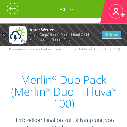
A-Z
Agrar Wetter
Öffnen
Bayer CropScience Deutschland GmbH
Kostenlos bei Google Play
®
®
®
Pflanzenschutzmittel / Herbizid / Merlin
Duo Pack (Merlin
Duo + Fluva
100)
Merlin
Duo Pack
®
(Merlin
Duo + Fluva
®
®
100)
Herbizidkombination zur Bekämpfung von