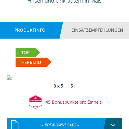
Hirsen und Unkräutern in Mais
PRODUKTINFO
EINSATZEMPFEHLUNGEN
TOP
HERBIZID
3 x 5 l + 5 l
45 Bonuspunkte pro Einheit
– PDF-DOWNLOADS –