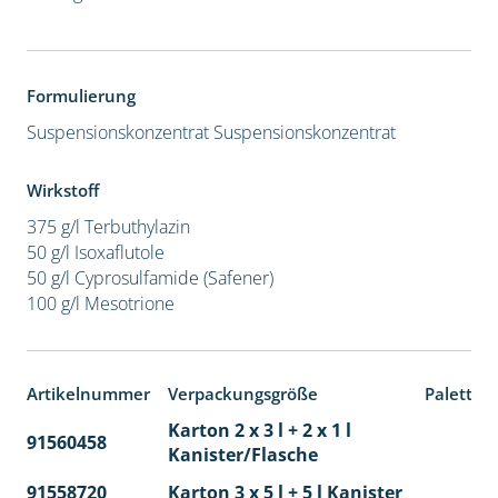
Formulierung
Suspensionskonzentrat
Suspensionskonzentrat
Wirkstoff
375 g/l Terbuthylazin
50 g/l Isoxaflutole
50 g/l Cyprosulfamide (Safener)
100 g/l Mesotrione
Artikelnummer
Verpackungsgröße
Paletten
Karton 2 x 3 l + 2 x 1 l
91560458
65
Kanister/Flasche
91558720
Karton 3 x 5 l + 5 l Kanister
40