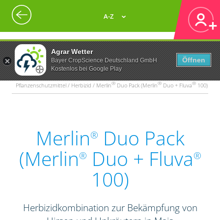
A-Z
Agrar Wetter
Öffnen
Bayer CropScience Deutschland GmbH
Kostenlos bei Google Play
®
®
®
Pflanzenschutzmittel / Herbizid / Merlin
Duo Pack (Merlin
Duo + Fluva
100)
Merlin
Duo Pack
®
(Merlin
Duo + Fluva
®
®
100)
Herbizidkombination zur Bekämpfung von