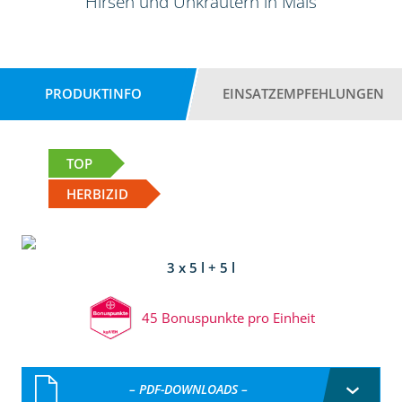
Hirsen und Unkräutern in Mais
PRODUKTINFO
EINSATZEMPFEHLUNGEN
TOP
HERBIZID
3 x 5 l + 5 l
45 Bonuspunkte pro Einheit
– PDF-DOWNLOADS –