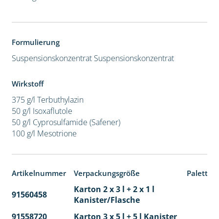
Formulierung
Suspensionskonzentrat
Suspensionskonzentrat
Wirkstoff
375 g/l Terbuthylazin
50 g/l Isoxaflutole
50 g/l Cyprosulfamide (Safener)
100 g/l Mesotrione
Artikelnummer
Verpackungsgröße
Paletten
Karton 2 x 3 l + 2 x 1 l
91560458
65
Kanister/Flasche
91558720
Karton 3 x 5 l + 5 l Kanister
40