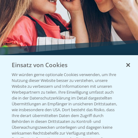
Einsatz von Cookies
Vegetables by Bayer
Wir würden gerne optionale Cookies verwenden, um Ihre
Gemüsesaatgut von
Nutzung dieser Website besser zu verstehen, unsere
Website zu verbessern und Informationen mit unseren
Vegetables Bayer
Werbepartnern zu teilen. Ihre Einwilligung umfasst auch
die in der Datenschutzerklärung im Detail dargestellten
Übermittlungen an Empfänger in unsicheren Drittstaaten,
wie insbesondere den USA. Dort besteht das Risiko, dass
WEBSITE BESUCHEN
Ihre derart übermittelten Daten dem Zugriff durch
Behörden in diesen Drittstaaten zu Kontroll- und
Überwachungszwecken unterliegen und dagegen keine
wirksamen Rechtsbehelfe zur Verfügung stehen.