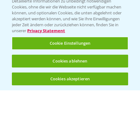
Detaillierte Informationen zu unbedingt notwendigen
Cookies, ohne die wir die Webseite nicht verfügbar machen
können, und optionalen Cookies, die unten abgelehnt oder
akzeptiert werden können, und wie Sie Ihre Einwilligungen
jeder Zeit ändern oder zurückziehen können, finden Sie in
unserer
Privacy Statement
Entdecken Sie unsere Agrar-Apps
Cookie Einstellungen
App Übersicht
Cookies ablehnen
Cookies akzeptieren
Öffnen
Bis zu 4 Produkte vergleichen:
(noch 4)
Bayer Links
Bayer Global