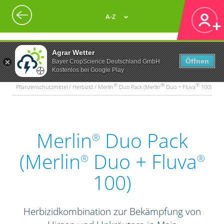
A-Z
Agrar Wetter
Öffnen
Bayer CropScience Deutschland GmbH
Kostenlos bei Google Play
®
®
®
Pflanzenschutzmittel / Herbizid / Merlin
Duo Pack (Merlin
Duo + Fluva
100)
Merlin
Duo Pack
®
(Merlin
Duo + Fluva
®
®
100)
Herbizidkombination zur Bekämpfung von