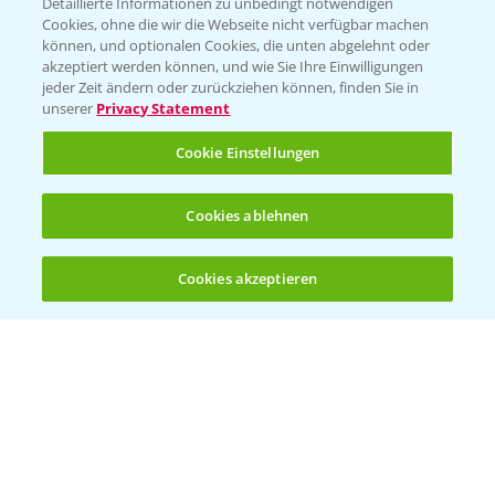
Detaillierte Informationen zu unbedingt notwendigen
Cookies, ohne die wir die Webseite nicht verfügbar machen
können, und optionalen Cookies, die unten abgelehnt oder
akzeptiert werden können, und wie Sie Ihre Einwilligungen
jeder Zeit ändern oder zurückziehen können, finden Sie in
unserer
Privacy Statement
Entdecken Sie unsere Agrar-Apps
Cookie Einstellungen
App Übersicht
Cookies ablehnen
Cookies akzeptieren
Öffnen
Bis zu 4 Produkte vergleichen:
(noch 4)
Bayer Links
Bayer Global