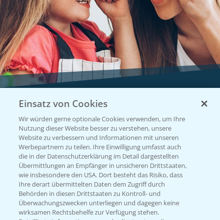
Einsatz von Cookies
Vegetables by Bayer
Wir würden gerne optionale Cookies verwenden, um Ihre
Gemüsesaatgut von
Nutzung dieser Website besser zu verstehen, unsere
Website zu verbessern und Informationen mit unseren
Vegetables Bayer
Werbepartnern zu teilen. Ihre Einwilligung umfasst auch
die in der Datenschutzerklärung im Detail dargestellten
Übermittlungen an Empfänger in unsicheren Drittstaaten,
wie insbesondere den USA. Dort besteht das Risiko, dass
WEBSITE BESUCHEN
Ihre derart übermittelten Daten dem Zugriff durch
Behörden in diesen Drittstaaten zu Kontroll- und
Überwachungszwecken unterliegen und dagegen keine
wirksamen Rechtsbehelfe zur Verfügung stehen.