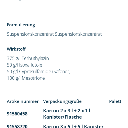
Formulierung
Suspensionskonzentrat
Suspensionskonzentrat
Wirkstoff
375 g/l Terbuthylazin
50 g/l Isoxaflutole
50 g/l Cyprosulfamide (Safener)
100 g/l Mesotrione
Artikelnummer
Verpackungsgröße
Paletten
Karton 2 x 3 l + 2 x 1 l
91560458
65
Kanister/Flasche
91558720
Karton 3 x 5 l + 5 l Kanister
40