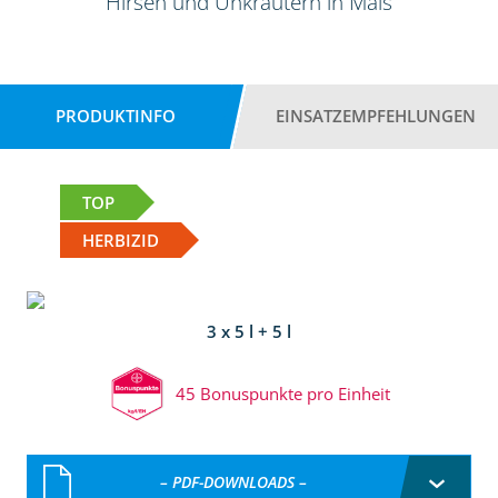
Hirsen und Unkräutern in Mais
PRODUKTINFO
EINSATZEMPFEHLUNGEN
TOP
HERBIZID
3 x 5 l + 5 l
45 Bonuspunkte pro Einheit
– PDF-DOWNLOADS –