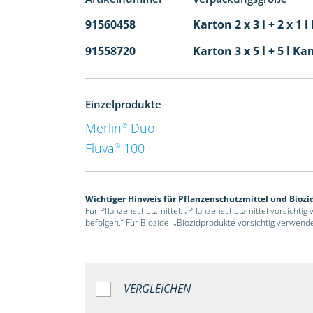
91560458
Karton 2 x 3 l + 2 x 1 
91558720
Karton 3 x 5 l + 5 l Ka
Einzelprodukte
Merlin
Duo
®
Fluva
100
®
Wichtiger Hinweis für Pflanzenschutzmittel und Biozi
Für Pflanzenschutzmittel: „Pflanzenschutzmittel vorsichtig
befolgen.“ Für Biozide: „Biozidprodukte vorsichtig verwend
VERGLEICHEN