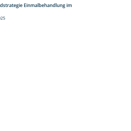
idstrategie Einmalbehandlung im
1:45
025