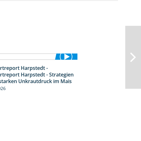
rtreport Harpstedt -
9:11
rtreport Harpstedt - Strategien
starken Unkrautdruck im Mais
026