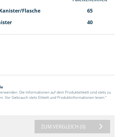
l Kanister/Flasche
65
nister
40
de
 verwenden. Die Informationen auf dem Produktetikett sind stets zu
en. Vor Gebrauch stets Etikett und Produktinformationen lesen.“
ZUM VERGLEICH
(0)