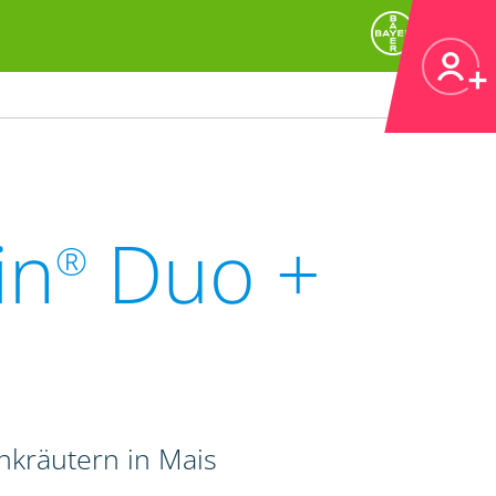
in
Duo +
®
kräutern in Mais