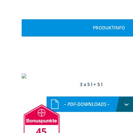
PRODUKTINFO
3 x 5 l + 5 l
– PDF-DOWNLOADS –
45