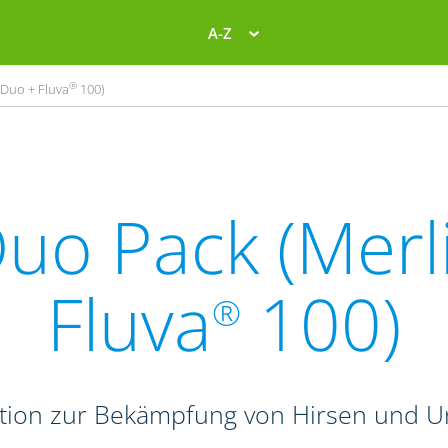
A-Z
®
Duo + Fluva
100)
uo Pack (Merl
Fluva
100)
®
tion zur Bekämpfung von Hirsen und Un