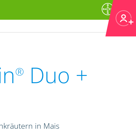
in
Duo +
®
kräutern in Mais