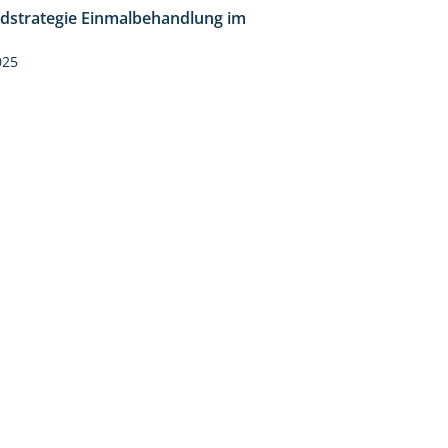
idstrategie Einmalbehandlung im
1:45
025