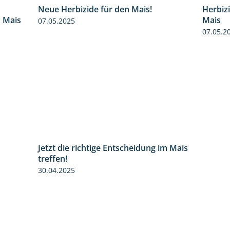
Neue Herbizide für den Mais!
Herbiz
9:27
3:11
m Mais
Mais
07.05.2025
07.05.2
Jetzt die richtige Entscheidung im Mais
2:42
treffen!
30.04.2025