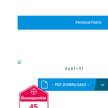
PRODUKTINFO
3 x 5 l + 5 l
– PDF-DOWNLOADS –
45