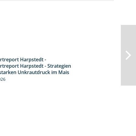
rtreport Harpstedt -
9:11
rtreport Harpstedt - Strategien
starken Unkrautdruck im Mais
026