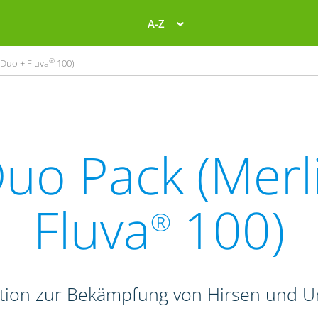
A-Z
®
Duo + Fluva
100)
uo Pack (Merl
Fluva
100)
®
tion zur Bekämpfung von Hirsen und Un