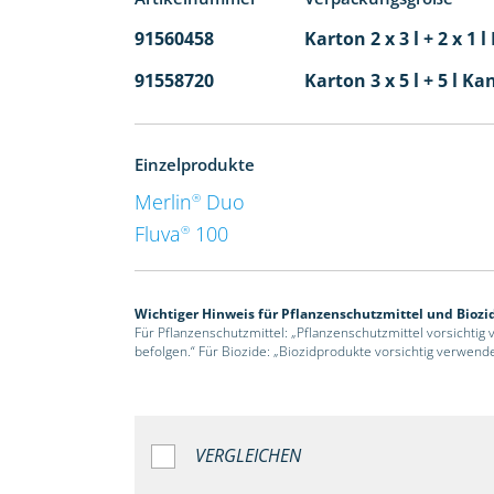
91560458
Karton 2 x 3 l + 2 x 1 
91558720
Karton 3 x 5 l + 5 l Ka
Einzelprodukte
Merlin
Duo
®
Fluva
100
®
Wichtiger Hinweis für Pflanzenschutzmittel und Biozi
Für Pflanzenschutzmittel: „Pflanzenschutzmittel vorsichtig
befolgen.“ Für Biozide: „Biozidprodukte vorsichtig verwend
VERGLEICHEN