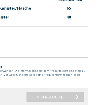
l Kanister/Flasche
65
nister
40
de
 verwenden. Die Informationen auf dem Produktetikett sind stets zu
en. Vor Gebrauch stets Etikett und Produktinformationen lesen.“
ZUM VERGLEICH
(0)