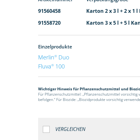
91560458
Karton 2 x 3 l + 2 x 1 
91558720
Karton 3 x 5 l + 5 l Ka
Einzelprodukte
Merlin
Duo
®
Fluva
100
®
Wichtiger Hinweis für Pflanzenschutzmittel und Biozi
Für Pflanzenschutzmittel: „Pflanzenschutzmittel vorsichtig
befolgen.“ Für Biozide: „Biozidprodukte vorsichtig verwend
VERGLEICHEN