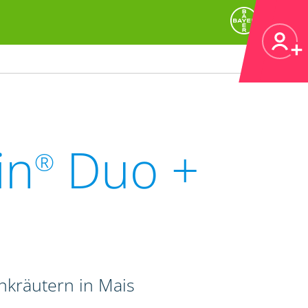
in
Duo +
®
kräutern in Mais