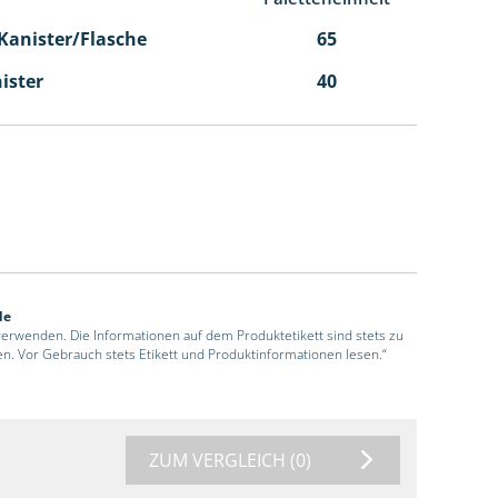
l Kanister/Flasche
65
nister
40
de
 verwenden. Die Informationen auf dem Produktetikett sind stets zu
en. Vor Gebrauch stets Etikett und Produktinformationen lesen.“
ZUM VERGLEICH
(0)