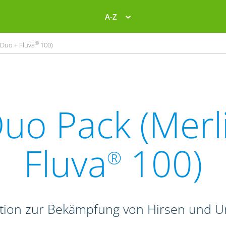
A-Z
®
Duo + Fluva
100)
uo Pack (Merl
Fluva
100)
®
tion zur Bekämpfung von Hirsen und Un