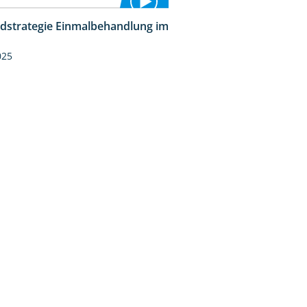
idstrategie Einmalbehandlung im
1:45
025