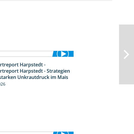
rtreport Harpstedt -
9:11
rtreport Harpstedt - Strategien
starken Unkrautdruck im Mais
026