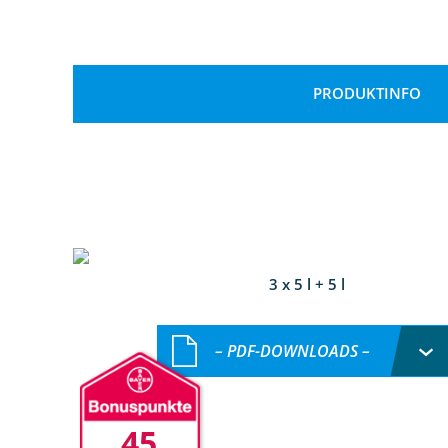
PRODUKTINFO
3 x 5 l + 5 l
– PDF-DOWNLOADS –
45