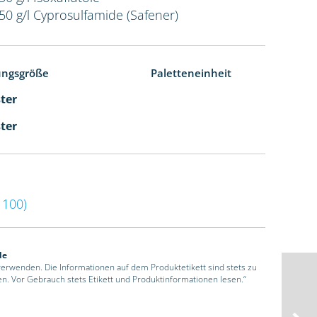
50 g/l Cyprosulfamide (Safener)
ungsgröße
Paletteneinheit
ster
ster
100)
de
 verwenden. Die Informationen auf dem Produktetikett sind stets zu
en. Vor Gebrauch stets Etikett und Produktinformationen lesen.“