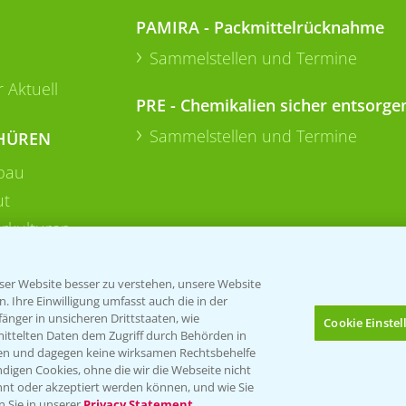
PAMIRA - Packmittelrücknahme
Sammelstellen und Termine
 Aktuell
PRE - Chemikalien sicher entsorge
Sammelstellen und Termine
HÜREN
bau
ut
rkulturen
er Website besser zu verstehen, unsere Website
 Ihre Einwilligung umfasst auch die in der
nger in unsicheren Drittstaaten, wie
Cookie Einste
mittelten Daten dem Zugriff durch Behörden in
gen und dagegen keine wirksamen Rechtsbehelfe
digen Cookies, ohne die wir die Webseite nicht
Folgen Sie uns
nt oder akzeptiert werden können, und wie Sie
Bis zu 4 Produkte vergleichen:
(noch 4)
n Sie in unserer
Privacy Statement