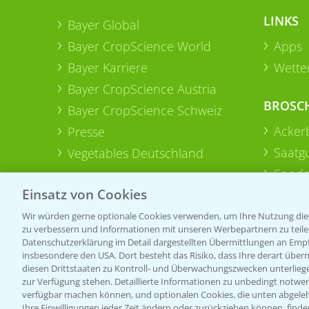
LINKS
Bayer Global
Bayer CropScience World
Apps
Bayer Karriere
Wetter
Bayer CropScience Austria
BROSC
Bayer CropScience Schweiz
Acker
Presse
Saatg
Vegetables Deutschland
Sonde
Einsatz von Cookies
Wir würden gerne optionale Cookies verwenden, um Ihre Nutzung dies
zu verbessern und Informationen mit unseren Werbepartnern zu teilen.
Datenschutzerklärung im Detail dargestellten Übermittlungen an Empfä
insbesondere den USA. Dort besteht das Risiko, dass Ihre derart über
diesen Drittstaaten zu Kontroll- und Überwachungszwecken unterlie
zur Verfügung stehen. Detaillierte Informationen zu unbedingt notwen
verfügbar machen können, und optionalen Cookies, die unten abgeleh
Ihre Einwilligungen jeder Zeit ändern oder zurückziehen können, finde