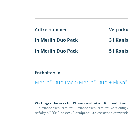
Artikelnummer
Verpack
in Merlin Duo Pack
3 l Kani
in Merlin Duo Pack
5 l Kani
Enthalten in
Merlin
Duo Pack (Merlin
Duo + Fluva
®
®
®
Wichtiger Hinweis für Pflanzenschutzmittel und Biozi
Für Pflanzenschutzmittel: „Pflanzenschutzmittel vorsichtig
befolgen.“ Für Biozide: „Biozidprodukte vorsichtig verwend