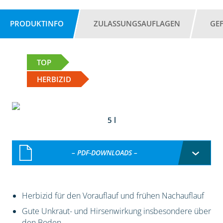
PRODUKTINFO
ZULASSUNGSAUFLAGEN
GE
TOP
HERBIZID
5 l
– PDF-DOWNLOADS –
Herbizid für den Vorauflauf und frühen Nachauflauf
Gute Unkraut- und Hirsenwirkung insbesondere über
den Boden