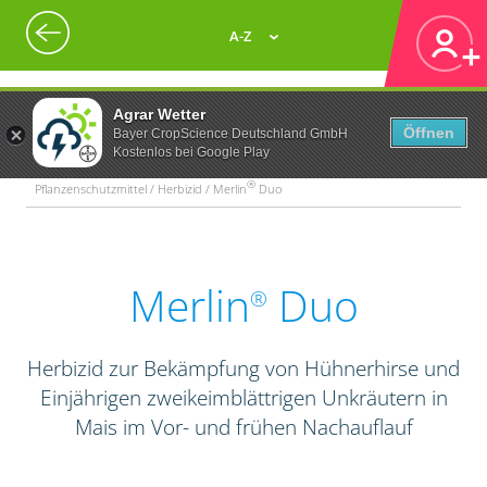
A-Z
Agrar Wetter
Öffnen
Bayer CropScience Deutschland GmbH
Kostenlos bei Google Play
®
Pflanzenschutzmittel / Herbizid / Merlin
Duo
Merlin
Duo
®
Herbizid zur Bekämpfung von Hühnerhirse und
Einjährigen zweikeimblättrigen Unkräutern in
Mais im Vor- und frühen Nachauflauf