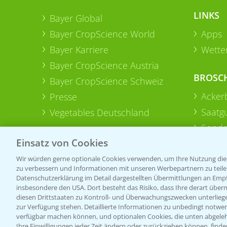
LINKS
Bayer Global
Bayer CropScience World
Apps
Bayer Karriere
Wetter
Bayer CropScience Austria
BROSC
Bayer CropScience Schweiz
Acker
Presse
Saatg
Vegetables Deutschland
Sonde
Einsatz von Cookies
Wir würden gerne optionale Cookies verwenden, um Ihre Nutzung dies
zu verbessern und Informationen mit unseren Werbepartnern zu teilen.
Datenschutzerklärung im Detail dargestellten Übermittlungen an Empfä
insbesondere den USA. Dort besteht das Risiko, dass Ihre derart über
diesen Drittstaaten zu Kontroll- und Überwachungszwecken unterlie
zur Verfügung stehen. Detaillierte Informationen zu unbedingt notwen
verfügbar machen können, und optionalen Cookies, die unten abgeleh
Ihre Einwilligungen jeder Zeit ändern oder zurückziehen können, finde