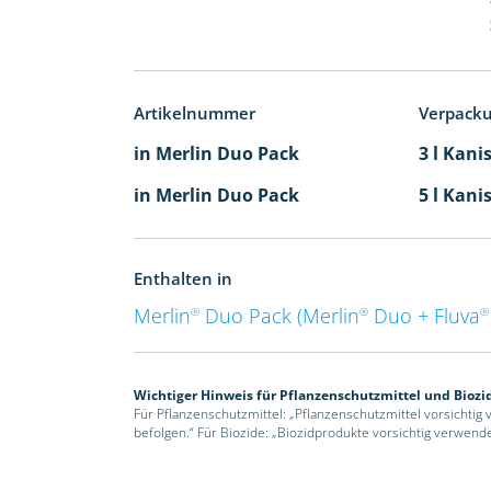
Artikelnummer
Verpack
in Merlin Duo Pack
3 l Kani
in Merlin Duo Pack
5 l Kani
Enthalten in
Merlin
Duo Pack (Merlin
Duo + Fluva
®
®
®
Wichtiger Hinweis für Pflanzenschutzmittel und Biozi
Für Pflanzenschutzmittel: „Pflanzenschutzmittel vorsichtig
befolgen.“ Für Biozide: „Biozidprodukte vorsichtig verwend