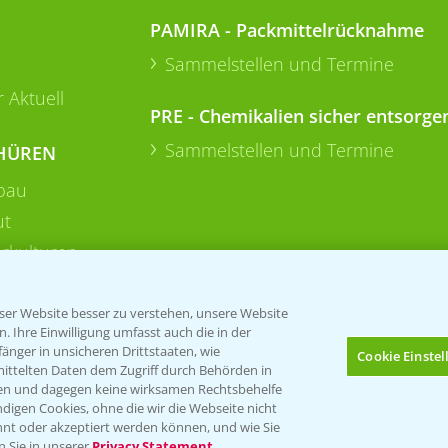
PAMIRA - Packmittelrücknahme
Sammelstellen und Termine
 Aktuell
PRE - Chemikalien sicher entsorge
Sammelstellen und Termine
HÜREN
bau
ut
rkulturen
er Website besser zu verstehen, unsere Website
 Ihre Einwilligung umfasst auch die in der
nger in unsicheren Drittstaaten, wie
Cookie Einste
mittelten Daten dem Zugriff durch Behörden in
gen und dagegen keine wirksamen Rechtsbehelfe
digen Cookies, ohne die wir die Webseite nicht
Folgen Sie uns
nt oder akzeptiert werden können, und wie Sie
Bis zu 4 Produkte vergleichen:
(noch 4)
n Sie in unserer
Privacy Statement