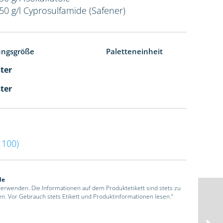
50 g/l Cyprosulfamide (Safener)
ungsgröße
Paletteneinheit
ster
ster
100)
de
 verwenden. Die Informationen auf dem Produktetikett sind stets zu
en. Vor Gebrauch stets Etikett und Produktinformationen lesen.“