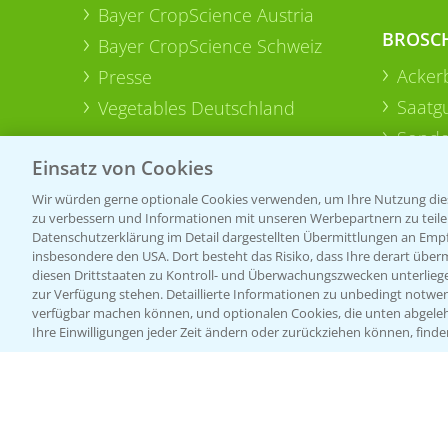
Bayer CropScience Austria
BROSC
Bayer CropScience Schweiz
Acker
Presse
Saatg
Vegetables Deutschland
Sonde
Einsatz von Cookies
Wir würden gerne optionale Cookies verwenden, um Ihre Nutzung dies
zu verbessern und Informationen mit unseren Werbepartnern zu teilen.
Datenschutzerklärung im Detail dargestellten Übermittlungen an Empfä
insbesondere den USA. Dort besteht das Risiko, dass Ihre derart über
diesen Drittstaaten zu Kontroll- und Überwachungszwecken unterlie
zur Verfügung stehen. Detaillierte Informationen zu unbedingt notwen
verfügbar machen können, und optionalen Cookies, die unten abgeleh
Ihre Einwilligungen jeder Zeit ändern oder zurückziehen können, finde