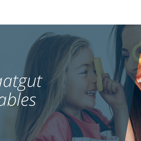
atgut
ables