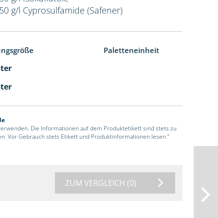
50 g/l Cyprosulfamide (Safener)
ungsgröße
Paletteneinheit
ster
ster
de
 verwenden. Die Informationen auf dem Produktetikett sind stets zu
en. Vor Gebrauch stets Etikett und Produktinformationen lesen.“
ZUM VERGLEICH
(0)