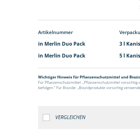
Artikelnummer
Verpack
in Merlin Duo Pack
3 l Kani
in Merlin Duo Pack
5 l Kani
Wichtiger Hinweis für Pflanzenschutzmittel und Biozi
Für Pflanzenschutzmittel: „Pflanzenschutzmittel vorsichtig
befolgen.“ Für Biozide: „Biozidprodukte vorsichtig verwend
VERGLEICHEN