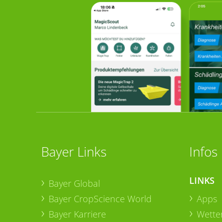
Bayer Links
Infos
LINKS
Bayer Global
Bayer CropScience World
Apps
Bayer Karriere
Wetter