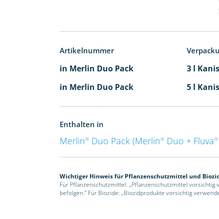
Artikelnummer
Verpack
in Merlin Duo Pack
3 l Kani
in Merlin Duo Pack
5 l Kani
Enthalten in
Merlin
Duo Pack (Merlin
Duo + Fluva
®
®
®
Wichtiger Hinweis für Pflanzenschutzmittel und Biozi
Für Pflanzenschutzmittel: „Pflanzenschutzmittel vorsichtig
befolgen.“ Für Biozide: „Biozidprodukte vorsichtig verwend