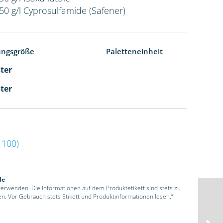
50 g/l Cyprosulfamide (Safener)
ungsgröße
Paletteneinheit
ster
ster
100)
de
 verwenden. Die Informationen auf dem Produktetikett sind stets zu
en. Vor Gebrauch stets Etikett und Produktinformationen lesen.“