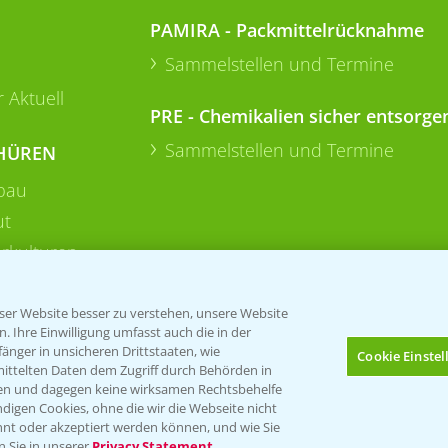
PAMIRA - Packmittelrücknahme
Sammelstellen und Termine
 Aktuell
PRE - Chemikalien sicher entsorge
Sammelstellen und Termine
HÜREN
bau
ut
rkulturen
er Website besser zu verstehen, unsere Website
 Ihre Einwilligung umfasst auch die in der
nger in unsicheren Drittstaaten, wie
Cookie Einste
mittelten Daten dem Zugriff durch Behörden in
gen und dagegen keine wirksamen Rechtsbehelfe
digen Cookies, ohne die wir die Webseite nicht
Folgen Sie uns
nt oder akzeptiert werden können, und wie Sie
Bis zu 4 Produkte vergleichen:
(noch 4)
n Sie in unserer
Privacy Statement