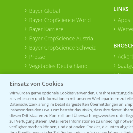
LINKS
Bayer Global
Bayer CropScience World
Apps
Bayer Karriere
Wetter
Bayer CropScience Austria
BROSC
Bayer CropScience Schweiz
Acker
Presse
Saatg
Vegetables Deutschland
Sonde
Einsatz von Cookies
Wir würden gerne optionale Cookies verwenden, um Ihre Nutzung dies
zu verbessern und Informationen mit unseren Werbepartnern zu teilen.
Datenschutzerklärung im Detail dargestellten Übermittlungen an Empfä
insbesondere den USA. Dort besteht das Risiko, dass Ihre derart über
diesen Drittstaaten zu Kontroll- und Überwachungszwecken unterlie
zur Verfügung stehen. Detaillierte Informationen zu unbedingt notwen
verfügbar machen können, und optionalen Cookies, die unten abgeleh
Ihre Einwilligungen jeder Zeit ändern oder zurückziehen können, finde