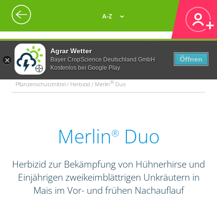
A-Z
Agrar Wetter
Öffnen
Bayer CropScience Deutschland GmbH
Kostenlos bei Google Play
®
Pflanzenschutzmittel / Herbizid / Merlin
Duo
Merlin
Duo
®
Herbizid zur Bekämpfung von Hühnerhirse und
Einjährigen zweikeimblättrigen Unkräutern in
Mais im Vor- und frühen Nachauflauf