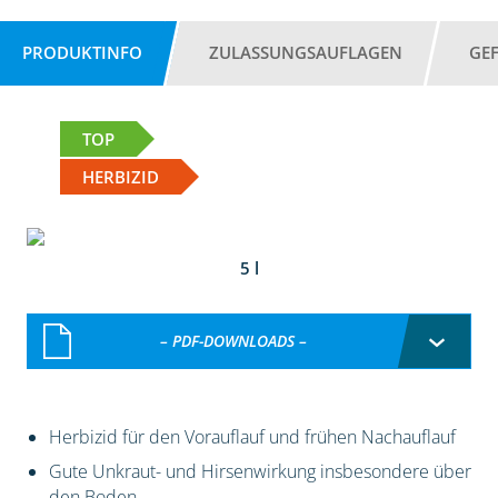
PRODUKTINFO
ZULASSUNGSAUFLAGEN
GE
TOP
HERBIZID
5 l
– PDF-DOWNLOADS –
Herbizid für den Vorauflauf und frühen Nachauflauf
Gute Unkraut- und Hirsenwirkung insbesondere über
den Boden