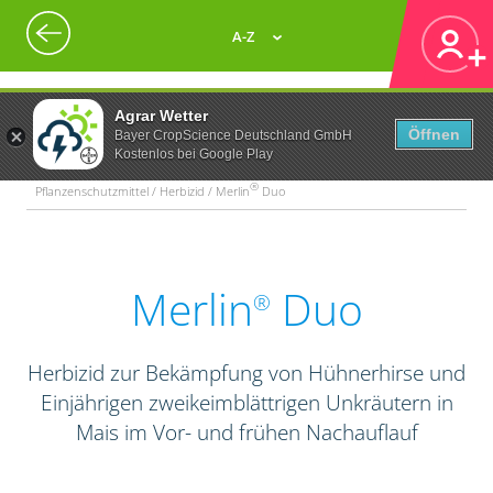
A-Z
Agrar Wetter
Öffnen
Bayer CropScience Deutschland GmbH
Kostenlos bei Google Play
®
Pflanzenschutzmittel / Herbizid / Merlin
Duo
Merlin
Duo
®
Herbizid zur Bekämpfung von Hühnerhirse und
Einjährigen zweikeimblättrigen Unkräutern in
Mais im Vor- und frühen Nachauflauf