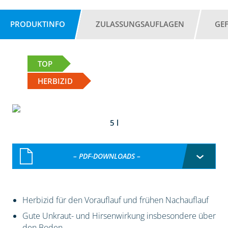
PRODUKTINFO
ZULASSUNGSAUFLAGEN
GE
TOP
HERBIZID
5 l
– PDF-DOWNLOADS –
Herbizid für den Vorauflauf und frühen Nachauflauf
Gute Unkraut- und Hirsenwirkung insbesondere über
den Boden