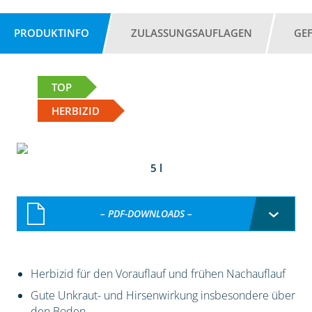
PRODUKTINFO
ZULASSUNGSAUFLAGEN
GE
TOP
HERBIZID
5 l
– PDF-DOWNLOADS –
Herbizid für den Vorauflauf und frühen Nachauflauf
Gute Unkraut- und Hirsenwirkung insbesondere über
den Boden