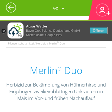
A-Z
Agrar Wetter
Öffnen
Bayer CropScience Deutschland GmbH
Kostenlos bei Google Play
®
Pflanzenschutzmittel / Herbizid / Merlin
Duo
Merlin
Duo
®
Herbizid zur Bekämpfung von Hühnerhirse und
Einjährigen zweikeimblättrigen Unkräutern in
Mais im Vor- und frühen Nachauflauf