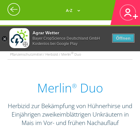
A-Z
Agrar Wetter
Öffnen
Bayer CropScience Deutschland GmbH
Kostenlos bei Google Play
®
Pflanzenschutzmittel / Herbizid / Merlin
Duo
Merlin
Duo
®
Herbizid zur Bekämpfung von Hühnerhirse und
Einjährigen zweikeimblättrigen Unkräutern in
Mais im Vor- und frühen Nachauflauf