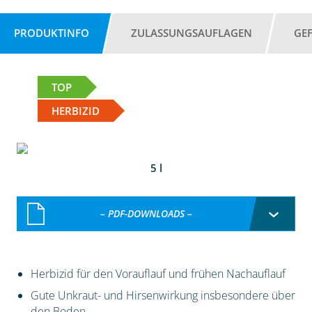
PRODUKTINFO
ZULASSUNGSAUFLAGEN
GE
TOP
HERBIZID
5 l
– PDF-DOWNLOADS –
Herbizid für den Vorauflauf und frühen Nachauflauf
Gute Unkraut- und Hirsenwirkung insbesondere über
den Boden