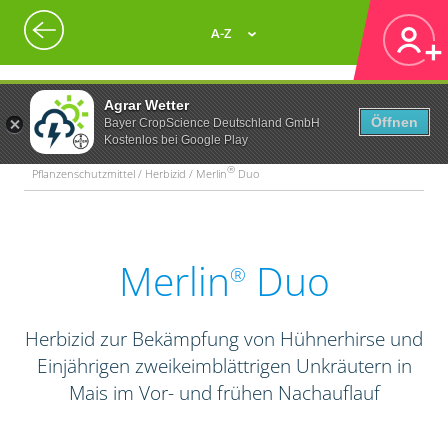
A-Z
Agrar Wetter
Öffnen
Bayer CropScience Deutschland GmbH
Kostenlos bei Google Play
®
Pflanzenschutzmittel / Herbizid / Merlin
Duo
Merlin
Duo
®
Herbizid zur Bekämpfung von Hühnerhirse und
Einjährigen zweikeimblättrigen Unkräutern in
Mais im Vor- und frühen Nachauflauf