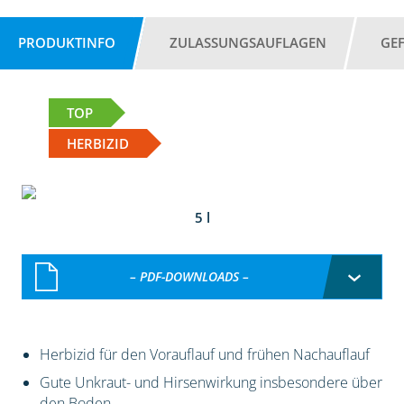
PRODUKTINFO
ZULASSUNGSAUFLAGEN
GE
TOP
HERBIZID
5 l
– PDF-DOWNLOADS –
Herbizid für den Vorauflauf und frühen Nachauflauf
Gute Unkraut- und Hirsenwirkung insbesondere über
den Boden