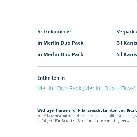
Artikelnummer
Verpack
in Merlin Duo Pack
3 l Kani
in Merlin Duo Pack
5 l Kani
Enthalten in
Merlin
Duo Pack (Merlin
Duo + Fluva
®
®
®
Wichtiger Hinweis für Pflanzenschutzmittel und Biozi
Für Pflanzenschutzmittel: „Pflanzenschutzmittel vorsichtig
befolgen.“ Für Biozide: „Biozidprodukte vorsichtig verwend