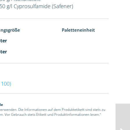
50 g/l Cyprosulfamide (Safener)
ungsgröße
Paletteneinheit
ster
ster
100)
de
 verwenden. Die Informationen auf dem Produktetikett sind stets zu
en. Vor Gebrauch stets Etikett und Produktinformationen lesen.“