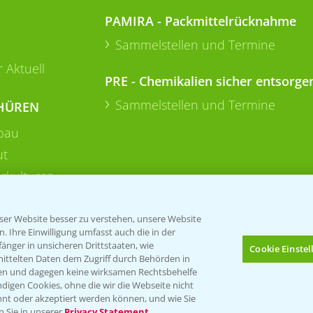
PAMIRA - Packmittelrücknahme
Sammelstellen und Termine
 Aktuell
PRE - Chemikalien sicher entsorge
Sammelstellen und Termine
HÜREN
bau
ut
rkulturen
er Website besser zu verstehen, unsere Website
 Ihre Einwilligung umfasst auch die in der
nger in unsicheren Drittstaaten, wie
Cookie Einste
mittelten Daten dem Zugriff durch Behörden in
gen und dagegen keine wirksamen Rechtsbehelfe
digen Cookies, ohne die wir die Webseite nicht
Folgen Sie uns
nt oder akzeptiert werden können, und wie Sie
Bis zu 4 Produkte vergleichen:
(noch 4)
n Sie in unserer
Privacy Statement