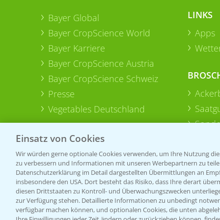
LINKS
Bayer Global
Bayer CropScience World
Apps
Bayer Karriere
Wetter
Bayer CropScience Austria
BROSC
Bayer CropScience Schweiz
Acker
Presse
Saatg
Vegetables Deutschland
Sonde
Einsatz von Cookies
Wir würden gerne optionale Cookies verwenden, um Ihre Nutzung dies
zu verbessern und Informationen mit unseren Werbepartnern zu teilen.
Datenschutzerklärung im Detail dargestellten Übermittlungen an Empfä
insbesondere den USA. Dort besteht das Risiko, dass Ihre derart über
diesen Drittstaaten zu Kontroll- und Überwachungszwecken unterlie
zur Verfügung stehen. Detaillierte Informationen zu unbedingt notwen
verfügbar machen können, und optionalen Cookies, die unten abgeleh
Ihre Einwilligungen jeder Zeit ändern oder zurückziehen können, finde