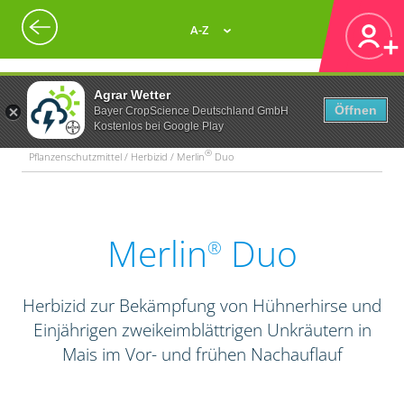
A-Z
Agrar Wetter
Öffnen
Bayer CropScience Deutschland GmbH
Kostenlos bei Google Play
®
Pflanzenschutzmittel / Herbizid / Merlin
Duo
Merlin
Duo
®
Herbizid zur Bekämpfung von Hühnerhirse und
Einjährigen zweikeimblättrigen Unkräutern in
Mais im Vor- und frühen Nachauflauf