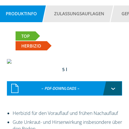
PRODUKTINFO
ZULASSUNGSAUFLAGEN
GE
TOP
HERBIZID
5 l
– PDF-DOWNLOADS –
Herbizid für den Vorauflauf und frühen Nachauflauf
Gute Unkraut- und Hirsenwirkung insbesondere über
den Boden