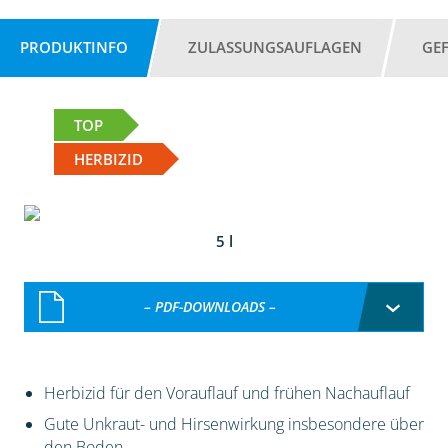
PRODUKTINFO
ZULASSUNGSAUFLAGEN
GE
TOP
HERBIZID
5 l
– PDF-DOWNLOADS –
Herbizid für den Vorauflauf und frühen Nachauflauf
Gute Unkraut- und Hirsenwirkung insbesondere über
den Boden