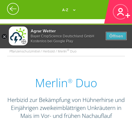
A-Z
Agrar Wetter
Öffnen
Bayer CropScience Deutschland GmbH
Kostenlos bei Google Play
®
Pflanzenschutzmittel / Herbizid / Merlin
Duo
Merlin
Duo
®
Herbizid zur Bekämpfung von Hühnerhirse und
Einjährigen zweikeimblättrigen Unkräutern in
Mais im Vor- und frühen Nachauflauf