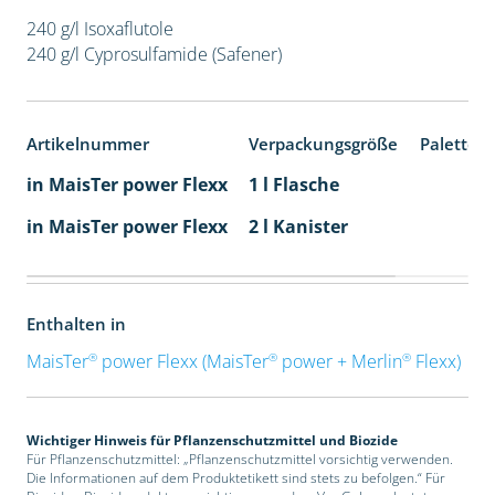
240 g/l Isoxaflutole
240 g/l Cyprosulfamide (Safener)
Artikelnummer
Verpackungsgröße
Paletten
in MaisTer power Flexx
1 l Flasche
in MaisTer power Flexx
2 l Kanister
Enthalten in
®
®
®
MaisTer
power Flexx (MaisTer
power + Merlin
Flexx)
Wichtiger Hinweis für Pflanzenschutzmittel und Biozide
Für Pflanzenschutzmittel: „Pflanzenschutzmittel vorsichtig verwenden.
Die Informationen auf dem Produktetikett sind stets zu befolgen.“ Für