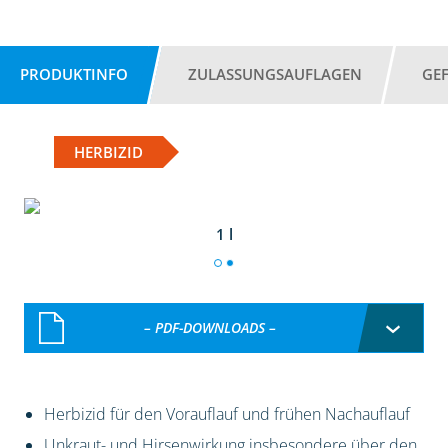
PRODUKTINFO
ZULASSUNGSAUFLAGEN
GE
HERBIZID
1 l
– PDF-DOWNLOADS –
Herbizid für den Vorauflauf und frühen Nachauflauf
Unkraut- und Hirsenwirkung insbesondere über den