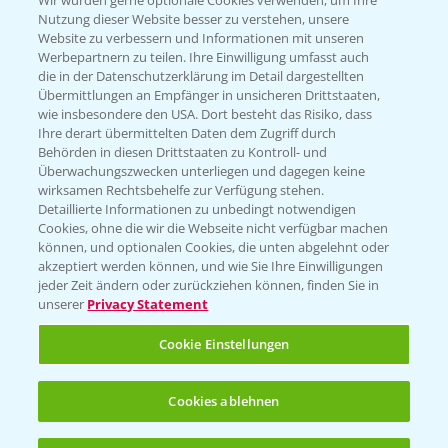
Wir würden gerne optionale Cookies verwenden, um Ihre
Nutzung dieser Website besser zu verstehen, unsere
Hilfe in Notfällen
Website zu verbessern und Informationen mit unseren
Werbepartnern zu teilen. Ihre Einwilligung umfasst auch
T.
+49 (0)214/30-20220
die in der Datenschutzerklärung im Detail dargestellten
Übermittlungen an Empfänger in unsicheren Drittstaaten,
wie insbesondere den USA. Dort besteht das Risiko, dass
Ihre derart übermittelten Daten dem Zugriff durch
Behörden in diesen Drittstaaten zu Kontroll- und
Überwachungszwecken unterliegen und dagegen keine
wirksamen Rechtsbehelfe zur Verfügung stehen.
Folgen Sie uns
Detaillierte Informationen zu unbedingt notwendigen
Cookies, ohne die wir die Webseite nicht verfügbar machen
können, und optionalen Cookies, die unten abgelehnt oder
akzeptiert werden können, und wie Sie Ihre Einwilligungen
jeder Zeit ändern oder zurückziehen können, finden Sie in
unserer
Privacy Statement
Cookie Einstellungen
Allgemeine Nutzungsbedingungen
Datenschutzerklärung
Cookies ablehnen
Impressum
Gebrauchshinweise