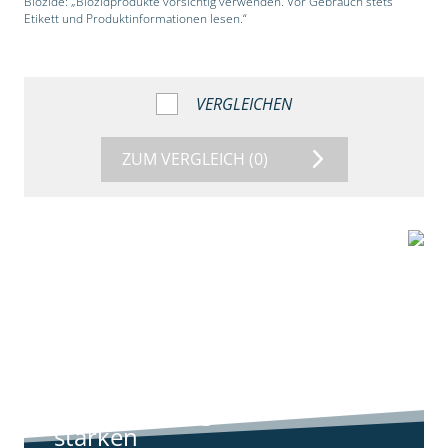
Biozide: „Biozidprodukte vorsichtig verwenden. Vor Gebrauch stets
Etikett und Produktinformationen lesen.“
VERGLEICHEN
ZUM VERGLEICH
(0)
9:11
Standortreport
Harpstedt -
Standortreport
Harpstedt -
Strategien gegen
starken