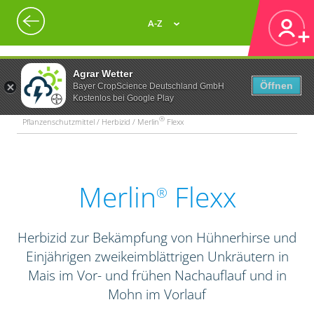
A-Z
Agrar Wetter
Öffnen
Bayer CropScience Deutschland GmbH
Kostenlos bei Google Play
®
Pflanzenschutzmittel / Herbizid / Merlin
Flexx
Merlin
Flexx
®
Herbizid zur Bekämpfung von Hühnerhirse und
Einjährigen zweikeimblättrigen Unkräutern in
Mais im Vor- und frühen Nachauflauf und in
Mohn im Vorlauf