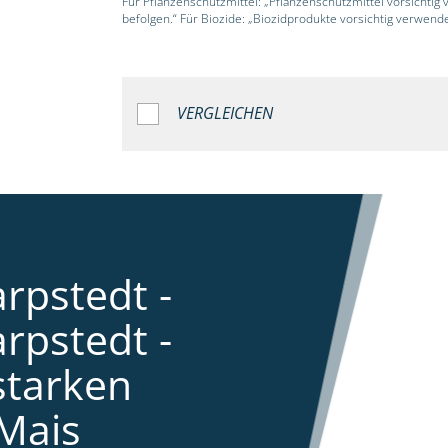
Für Pflanzenschutzmittel: „Pflanzenschutzmittel vorsichtig
befolgen.“ Für Biozide: „Biozidprodukte vorsichtig verwend
VERGLEICHEN
rpstedt -
rpstedt -
starken
Mais