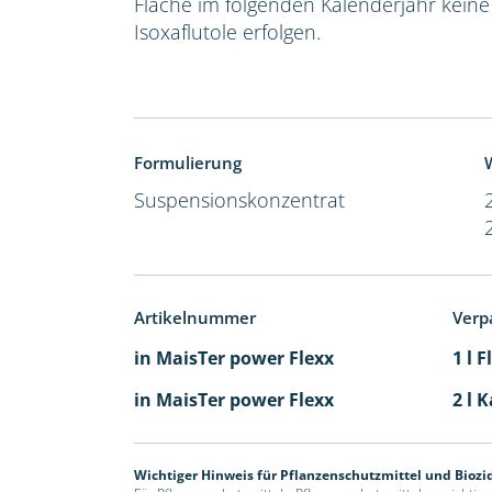
Fläche im folgenden Kalenderjahr kein
Isoxaflutole erfolgen.
Formulierung
W
Suspensionskonzentrat
Artikelnummer
Verp
in MaisTer power Flexx
1 l 
in MaisTer power Flexx
2 l 
Wichtiger Hinweis für Pflanzenschutzmittel und Biozi