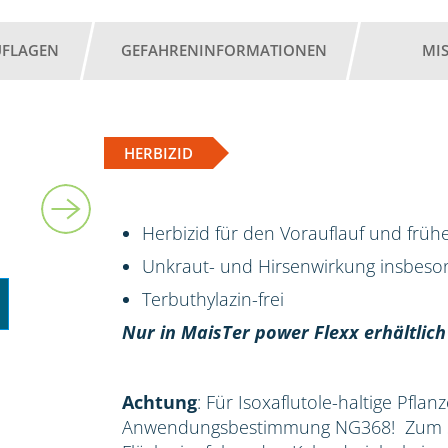
UFLAGEN
GEFAHRENINFORMATIONEN
MI
HERBIZID
2 l
Herbizid für den Vorauflauf und früh
Unkraut- und Hirsenwirkung insbes
Terbuthylazin-frei
Nur in MaisTer power Flexx erhältlich
Achtung
: Für Isoxaflutole-haltige Pflan
Anwendungsbestimmung NG368! Zum Sc