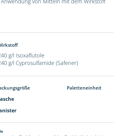
e Anwendung von Mitteln mit dem Wirkstoff
irkstoff
240 g/l Isoxaflutole
240 g/l Cyprosulfamide (Safener)
ackungsgröße
Paletteneinheit
Flasche
Kanister
de