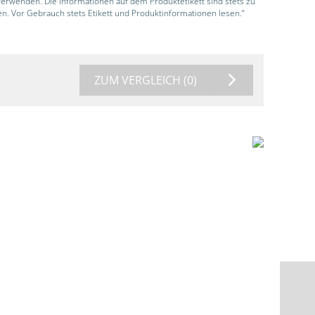
 verwenden. Die Informationen auf dem Produktetikett sind stets zu
en. Vor Gebrauch stets Etikett und Produktinformationen lesen.“
ZUM VERGLEICH
(0)