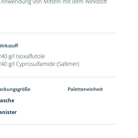
e Anwendung von Mitteln mit dem Wirkstoff
irkstoff
240 g/l Isoxaflutole
240 g/l Cyprosulfamide (Safener)
ackungsgröße
Paletteneinheit
Flasche
Kanister