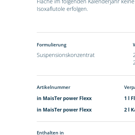
Fläche im folgenden Kalenderjahr kein
Isoxaflutole erfolgen.
Formulierung
W
Suspensionskonzentrat
Artikelnummer
Verp
in MaisTer power Flexx
1 l 
in MaisTer power Flexx
2 l 
Enthalten in