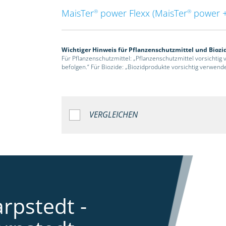
MaisTer
power Flexx (MaisTer
power +
®
®
Wichtiger Hinweis für Pflanzenschutzmittel und Biozi
Für Pflanzenschutzmittel: „Pflanzenschutzmittel vorsichtig
befolgen.“ Für Biozide: „Biozidprodukte vorsichtig verwend
VERGLEICHEN
rpstedt -