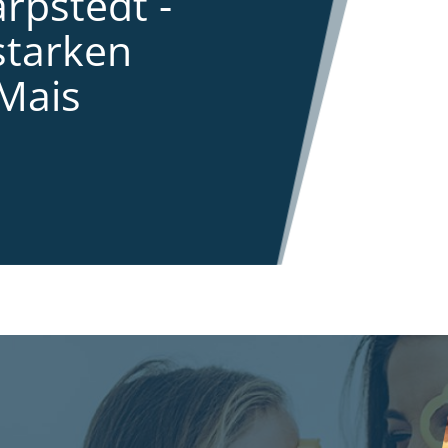
rpstedt -
starken
Mais