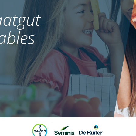
atgut
ables