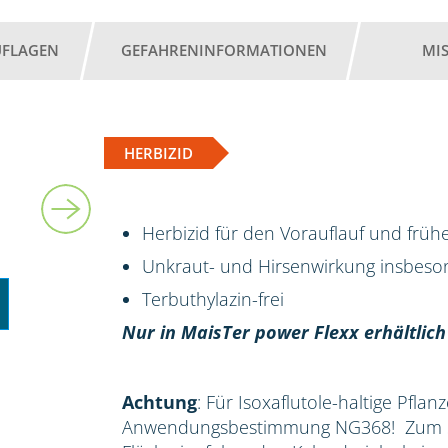
UFLAGEN
GEFAHRENINFORMATIONEN
MI
HERBIZID
2 l
Herbizid für den Vorauflauf und früh
Unkraut- und Hirsenwirkung insbes
Terbuthylazin-frei
Nur in MaisTer power Flexx erhältlich
Achtung
: Für Isoxaflutole-haltige Pflan
Anwendungsbestimmung NG368! Zum Sc