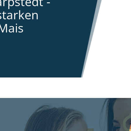
rpstedt -
starken
Mais