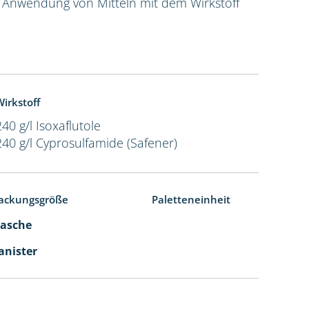
e Anwendung von Mitteln mit dem Wirkstoff
irkstoff
240 g/l Isoxaflutole
240 g/l Cyprosulfamide (Safener)
ackungsgröße
Paletteneinheit
Flasche
Kanister