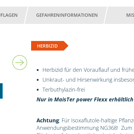
UFLAGEN
GEFAHRENINFORMATIONEN
MI
HERBIZID
2 l
Herbizid für den Vorauflauf und früh
Unkraut- und Hirsenwirkung insbes
Terbuthylazin-frei
Nur in MaisTer power Flexx erhältlich
Achtung
: Für Isoxaflutole-haltige Pflan
Anwendungsbestimmung NG368! Zum Sc