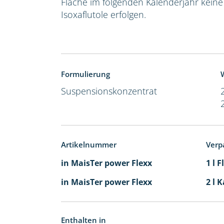
Fläche im folgenden Kalenderjahr kein
Isoxaflutole erfolgen.
Formulierung
W
Suspensionskonzentrat
Artikelnummer
Verp
in MaisTer power Flexx
1 l 
in MaisTer power Flexx
2 l 
Enthalten in