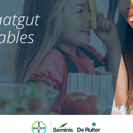
atgut
ables