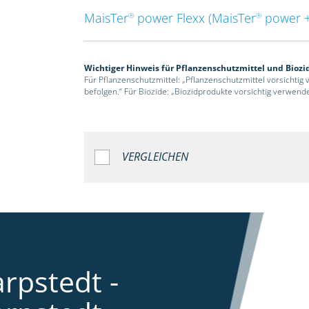
MaisTer
power Flexx (MaisTer
power +
®
®
Wichtiger Hinweis für Pflanzenschutzmittel und Biozi
Für Pflanzenschutzmittel: „Pflanzenschutzmittel vorsichtig
befolgen.“ Für Biozide: „Biozidprodukte vorsichtig verwend
VERGLEICHEN
rpstedt -