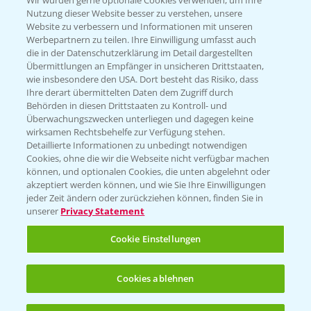
Wir würden gerne optionale Cookies verwenden, um Ihre
Nutzung dieser Website besser zu verstehen, unsere
Hilfe in Notfällen
Website zu verbessern und Informationen mit unseren
Werbepartnern zu teilen. Ihre Einwilligung umfasst auch
T.
+49 (0)214/30-20220
die in der Datenschutzerklärung im Detail dargestellten
Übermittlungen an Empfänger in unsicheren Drittstaaten,
wie insbesondere den USA. Dort besteht das Risiko, dass
Ihre derart übermittelten Daten dem Zugriff durch
Behörden in diesen Drittstaaten zu Kontroll- und
Überwachungszwecken unterliegen und dagegen keine
wirksamen Rechtsbehelfe zur Verfügung stehen.
Folgen Sie uns
Detaillierte Informationen zu unbedingt notwendigen
Cookies, ohne die wir die Webseite nicht verfügbar machen
können, und optionalen Cookies, die unten abgelehnt oder
akzeptiert werden können, und wie Sie Ihre Einwilligungen
jeder Zeit ändern oder zurückziehen können, finden Sie in
unserer
Privacy Statement
Cookie Einstellungen
Allgemeine Nutzungsbedingungen
Datenschutzerklärung
Cookies ablehnen
Impressum
Gebrauchshinweise