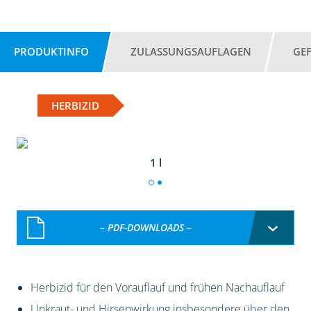
PRODUKTINFO
ZULASSUNGSAUFLAGEN
GE
HERBIZID
1 l
– PDF-DOWNLOADS –
Herbizid für den Vorauflauf und frühen Nachauflauf
Unkraut- und Hirsenwirkung insbesondere über den