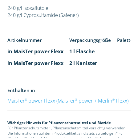
240 g/l Isoxaflutole
240 g/l Cyprosulfamide (Safener)
Artikelnummer
Verpackungsgröße
Paletten
in MaisTer power Flexx
1 l Flasche
in MaisTer power Flexx
2 l Kanister
Enthalten in
®
®
®
MaisTer
power Flexx (MaisTer
power + Merlin
Flexx)
Wichtiger Hinweis für Pflanzenschutzmittel und Biozide
Für Pflanzenschutzmittel: „Pflanzenschutzmittel vorsichtig verwenden.
Die Informationen auf dem Produktetikett sind stets zu befolgen.“ Für