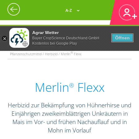
A-Z
Agrar Wetter
Öffnen
Bayer CropScience Deutschland GmbH
Kostenlos bei Google Play
®
Pflanzenschutzmittel / Herbizid / Merlin
Flexx
Merlin
Flexx
®
Herbizid zur Bekämpfung von Hühnerhirse und
Einjährigen zweikeimblättrigen Unkräutern in
Mais im Vor- und frühen Nachauflauf und in
Mohn im Vorlauf