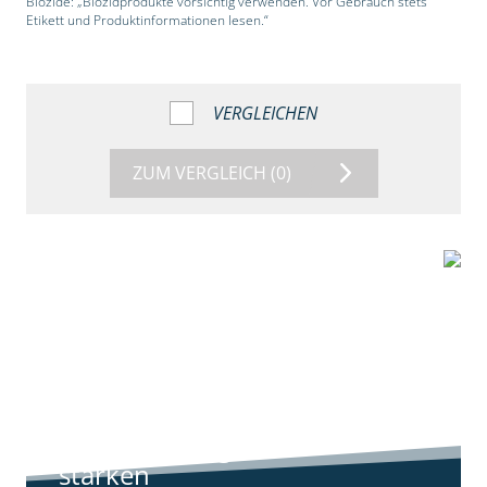
Biozide: „Biozidprodukte vorsichtig verwenden. Vor Gebrauch stets
Etikett und Produktinformationen lesen.“
VERGLEICHEN
ZUM VERGLEICH
(0)
9:11
Standortreport
Harpstedt -
Standortreport
Harpstedt -
Strategien gegen
starken