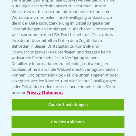
Wir würden gerne optionale Cookies verwenden, um Ihre
Nutzung dieser Website besser zu verstehen, unsere
Hilfe in Notfällen
Website zu verbessern und Informationen mit unseren
Werbepartnern zu teilen. Ihre Einwilligung umfasst auch
T.
+49 (0)214/30-20220
die in der Datenschutzerklärung im Detail dargestellten
Übermittlungen an Empfänger in unsicheren Drittstaaten,
wie insbesondere den USA. Dort besteht das Risiko, dass
Ihre derart übermittelten Daten dem Zugriff durch
Behörden in diesen Drittstaaten zu Kontroll- und
Überwachungszwecken unterliegen und dagegen keine
wirksamen Rechtsbehelfe zur Verfügung stehen.
Folgen Sie uns
Detaillierte Informationen zu unbedingt notwendigen
Cookies, ohne die wir die Webseite nicht verfügbar machen
können, und optionalen Cookies, die unten abgelehnt oder
akzeptiert werden können, und wie Sie Ihre Einwilligungen
jeder Zeit ändern oder zurückziehen können, finden Sie in
unserer
Privacy Statement
Cookie Einstellungen
Allgemeine Nutzungsbedingungen
Datenschutzerklärung
Cookies ablehnen
Impressum
Gebrauchshinweise