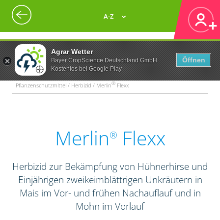
A-Z
Agrar Wetter
Öffnen
Bayer CropScience Deutschland GmbH
Kostenlos bei Google Play
®
Pflanzenschutzmittel / Herbizid / Merlin
Flexx
Merlin
Flexx
®
Herbizid zur Bekämpfung von Hühnerhirse und
Einjährigen zweikeimblättrigen Unkräutern in
Mais im Vor- und frühen Nachauflauf und in
Mohn im Vorlauf