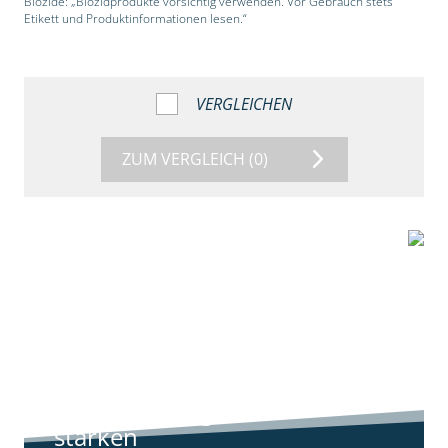
Biozide: „Biozidprodukte vorsichtig verwenden. Vor Gebrauch stets
Etikett und Produktinformationen lesen.“
VERGLEICHEN
ZUM VERGLEICH
(0)
9:11
Standortreport
Harpstedt -
Standortreport
Harpstedt -
Strategien gegen
starken