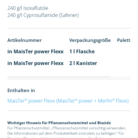
240 g/l Isoxaflutole
240 g/l Cyprosulfamide (Safener)
Artikelnummer
Verpackungsgröße
Paletten
in MaisTer power Flexx
1 l Flasche
in MaisTer power Flexx
2 l Kanister
Enthalten in
®
®
®
MaisTer
power Flexx (MaisTer
power + Merlin
Flexx)
Wichtiger Hinweis für Pflanzenschutzmittel und Biozide
Für Pflanzenschutzmittel: „Pflanzenschutzmittel vorsichtig verwenden.
Die Informationen auf dem Produktetikett sind stets zu befolgen.“ Für