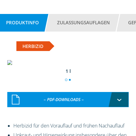
PRODUKTINFO
ZULASSUNGSAUFLAGEN
GE
HERBIZID
1 l
– PDF-DOWNLOADS –
Herbizid für den Vorauflauf und frühen Nachauflauf
Unkraut- und Hirsenwirkung insbesondere über den