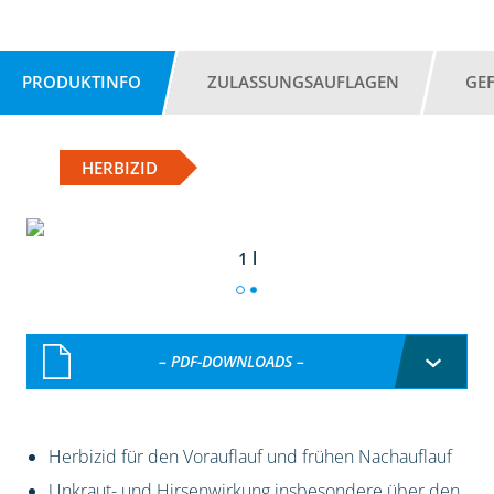
PRODUKTINFO
ZULASSUNGSAUFLAGEN
GE
HERBIZID
1 l
– PDF-DOWNLOADS –
Herbizid für den Vorauflauf und frühen Nachauflauf
Unkraut- und Hirsenwirkung insbesondere über den