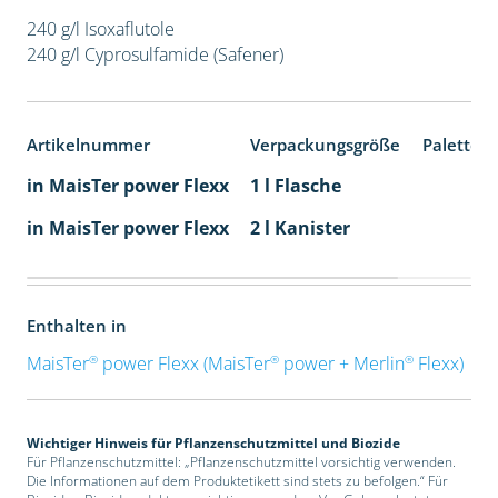
240 g/l Isoxaflutole
240 g/l Cyprosulfamide (Safener)
Artikelnummer
Verpackungsgröße
Paletten
in MaisTer power Flexx
1 l Flasche
in MaisTer power Flexx
2 l Kanister
Enthalten in
®
®
®
MaisTer
power Flexx (MaisTer
power + Merlin
Flexx)
Wichtiger Hinweis für Pflanzenschutzmittel und Biozide
Für Pflanzenschutzmittel: „Pflanzenschutzmittel vorsichtig verwenden.
Die Informationen auf dem Produktetikett sind stets zu befolgen.“ Für