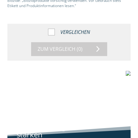
Biozide: „Biozidprodukte vorsichtig verwenden. Vor Gebrauch stets
Etikett und Produktinformationen lesen.“
VERGLEICHEN
ZUM VERGLEICH
(0)
9:11
Standortreport
Harpstedt -
Standortreport
Harpstedt -
Strategien gegen
starken