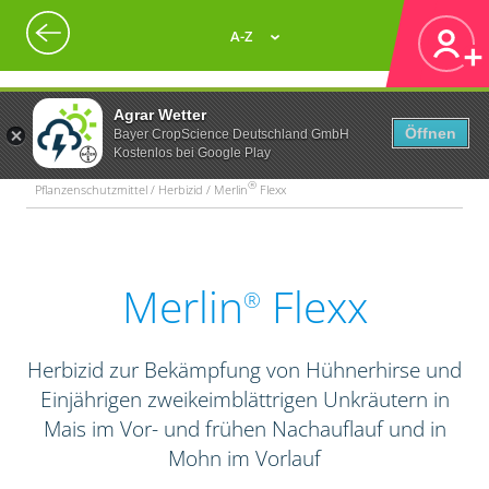
A-Z
Agrar Wetter
Öffnen
Bayer CropScience Deutschland GmbH
Kostenlos bei Google Play
®
Pflanzenschutzmittel / Herbizid / Merlin
Flexx
Merlin
Flexx
®
Herbizid zur Bekämpfung von Hühnerhirse und
Einjährigen zweikeimblättrigen Unkräutern in
Mais im Vor- und frühen Nachauflauf und in
Mohn im Vorlauf