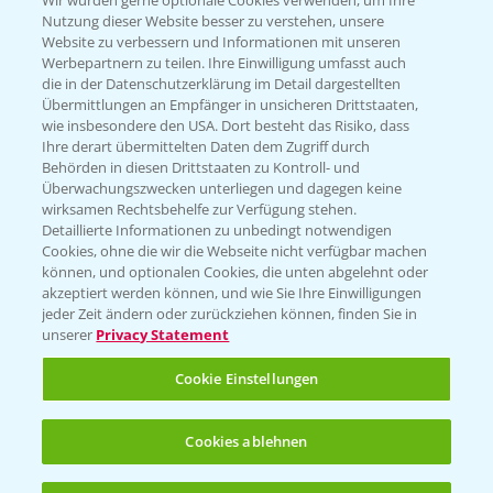
Wir würden gerne optionale Cookies verwenden, um Ihre
Nutzung dieser Website besser zu verstehen, unsere
Hilfe in Notfällen
Website zu verbessern und Informationen mit unseren
Werbepartnern zu teilen. Ihre Einwilligung umfasst auch
T.
+49 (0)214/30-20220
die in der Datenschutzerklärung im Detail dargestellten
Übermittlungen an Empfänger in unsicheren Drittstaaten,
wie insbesondere den USA. Dort besteht das Risiko, dass
Ihre derart übermittelten Daten dem Zugriff durch
Behörden in diesen Drittstaaten zu Kontroll- und
Überwachungszwecken unterliegen und dagegen keine
wirksamen Rechtsbehelfe zur Verfügung stehen.
Folgen Sie uns
Detaillierte Informationen zu unbedingt notwendigen
Cookies, ohne die wir die Webseite nicht verfügbar machen
können, und optionalen Cookies, die unten abgelehnt oder
akzeptiert werden können, und wie Sie Ihre Einwilligungen
jeder Zeit ändern oder zurückziehen können, finden Sie in
unserer
Privacy Statement
Cookie Einstellungen
Allgemeine Nutzungsbedingungen
Datenschutzerklärung
Cookies ablehnen
Impressum
Gebrauchshinweise