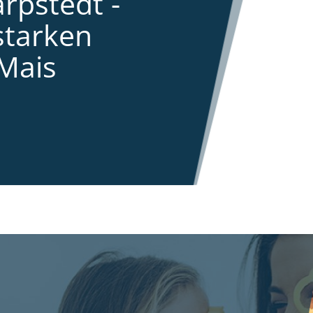
rpstedt -
starken
Mais