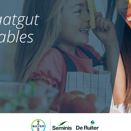
atgut
ables