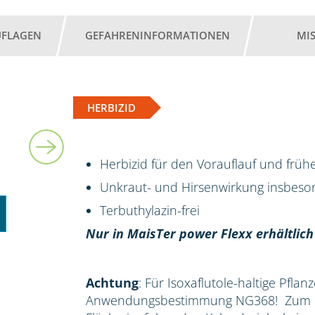
UFLAGEN
GEFAHRENINFORMATIONEN
MI
HERBIZID
2 l
Herbizid für den Vorauflauf und früh
Unkraut- und Hirsenwirkung insbes
Terbuthylazin-frei
Nur in MaisTer power Flexx erhältlich
Achtung
: Für Isoxaflutole-haltige Pflan
Anwendungsbestimmung NG368! Zum Sc