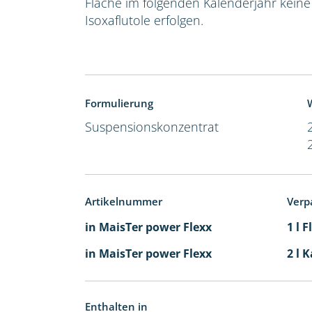
Fläche im folgenden Kalenderjahr kein
Isoxaflutole erfolgen.
Formulierung
W
Suspensionskonzentrat
Artikelnummer
Verp
in MaisTer power Flexx
1 l 
in MaisTer power Flexx
2 l 
Enthalten in