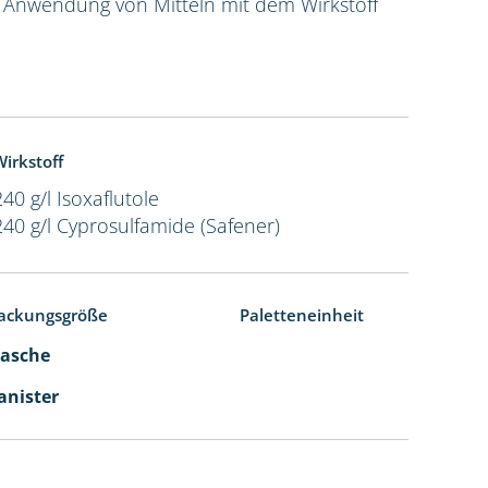
e Anwendung von Mitteln mit dem Wirkstoff
irkstoff
240 g/l Isoxaflutole
240 g/l Cyprosulfamide (Safener)
ackungsgröße
Paletteneinheit
Flasche
Kanister