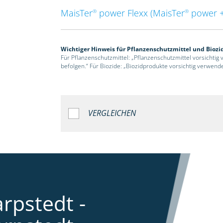
MaisTer
power Flexx (MaisTer
power +
®
®
Wichtiger Hinweis für Pflanzenschutzmittel und Biozi
Für Pflanzenschutzmittel: „Pflanzenschutzmittel vorsichtig
befolgen.“ Für Biozide: „Biozidprodukte vorsichtig verwend
VERGLEICHEN
rpstedt -