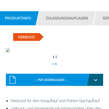
PRODUKTINFO
ZULASSUNGSAUFLAGEN
GE
HERBIZID
1 l
– PDF-DOWNLOADS –
Herbizid für den Vorauflauf und frühen Nachauflauf
Unkraut- und Hirsenwirkung insbesondere über den