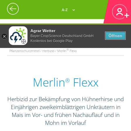
A-Z
Agrar Wetter
Öffnen
Bayer CropScience Deutschland GmbH
Kostenlos bei Google Play
®
Pflanzenschutzmittel / Herbizid / Merlin
Flexx
Merlin
Flexx
®
Herbizid zur Bekämpfung von Hühnerhirse und
Einjährigen zweikeimblättrigen Unkräutern in
Mais im Vor- und frühen Nachauflauf und in
Mohn im Vorlauf