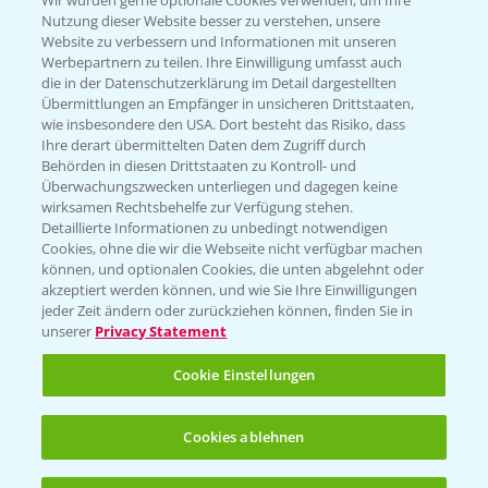
Wir würden gerne optionale Cookies verwenden, um Ihre
Nutzung dieser Website besser zu verstehen, unsere
Hilfe in Notfällen
Website zu verbessern und Informationen mit unseren
Werbepartnern zu teilen. Ihre Einwilligung umfasst auch
T.
+49 (0)214/30-20220
die in der Datenschutzerklärung im Detail dargestellten
Übermittlungen an Empfänger in unsicheren Drittstaaten,
wie insbesondere den USA. Dort besteht das Risiko, dass
Ihre derart übermittelten Daten dem Zugriff durch
Behörden in diesen Drittstaaten zu Kontroll- und
Überwachungszwecken unterliegen und dagegen keine
wirksamen Rechtsbehelfe zur Verfügung stehen.
Folgen Sie uns
Detaillierte Informationen zu unbedingt notwendigen
Cookies, ohne die wir die Webseite nicht verfügbar machen
können, und optionalen Cookies, die unten abgelehnt oder
akzeptiert werden können, und wie Sie Ihre Einwilligungen
jeder Zeit ändern oder zurückziehen können, finden Sie in
unserer
Privacy Statement
Cookie Einstellungen
Allgemeine Nutzungsbedingungen
Datenschutzerklärung
Cookies ablehnen
Impressum
Gebrauchshinweise