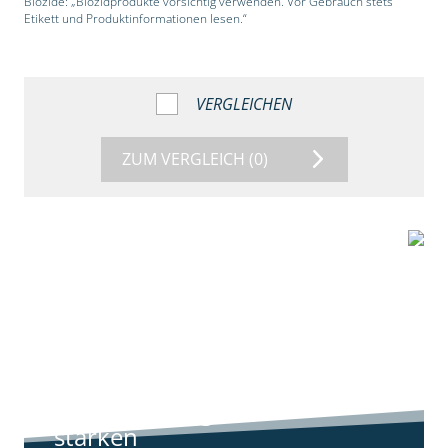
Biozide: „Biozidprodukte vorsichtig verwenden. Vor Gebrauch stets
Etikett und Produktinformationen lesen.“
VERGLEICHEN
ZUM VERGLEICH
(0)
9:11
Standortreport
Harpstedt -
Standortreport
Harpstedt -
Strategien gegen
starken