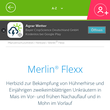
A-Z
Agrar Wetter
Öffnen
Bayer CropScience Deutschland GmbH
Kostenlos bei Google Play
®
Pflanzenschutzmittel / Herbizid / Merlin
Flexx
Merlin
Flexx
®
Herbizid zur Bekämpfung von Hühnerhirse und
Einjährigen zweikeimblättrigen Unkräutern in
Mais im Vor- und frühen Nachauflauf und in
Mohn im Vorlauf