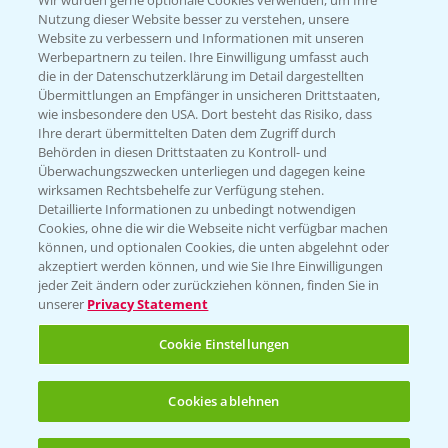
Wir würden gerne optionale Cookies verwenden, um Ihre
Nutzung dieser Website besser zu verstehen, unsere
Hilfe in Notfällen
Website zu verbessern und Informationen mit unseren
Werbepartnern zu teilen. Ihre Einwilligung umfasst auch
T.
+49 (0)214/30-20220
die in der Datenschutzerklärung im Detail dargestellten
Übermittlungen an Empfänger in unsicheren Drittstaaten,
wie insbesondere den USA. Dort besteht das Risiko, dass
Ihre derart übermittelten Daten dem Zugriff durch
Behörden in diesen Drittstaaten zu Kontroll- und
Überwachungszwecken unterliegen und dagegen keine
wirksamen Rechtsbehelfe zur Verfügung stehen.
Folgen Sie uns
Detaillierte Informationen zu unbedingt notwendigen
Cookies, ohne die wir die Webseite nicht verfügbar machen
können, und optionalen Cookies, die unten abgelehnt oder
akzeptiert werden können, und wie Sie Ihre Einwilligungen
jeder Zeit ändern oder zurückziehen können, finden Sie in
unserer
Privacy Statement
Cookie Einstellungen
Allgemeine Nutzungsbedingungen
Datenschutzerklärung
Cookies ablehnen
Impressum
Gebrauchshinweise