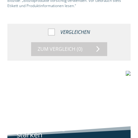
Biozide: „Biozidprodukte vorsichtig verwenden. Vor Gebrauch stets
Etikett und Produktinformationen lesen.“
VERGLEICHEN
ZUM VERGLEICH
(0)
9:11
Standortreport
Harpstedt -
Standortreport
Harpstedt -
Strategien gegen
starken