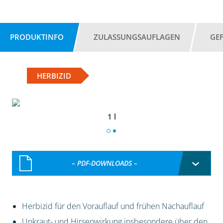
PRODUKTINFO
ZULASSUNGSAUFLAGEN
GE
HERBIZID
1 l
– PDF-DOWNLOADS –
Herbizid für den Vorauflauf und frühen Nachauflauf
Unkraut- und Hirsenwirkung insbesondere über den