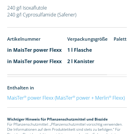
240 g/l Isoxaflutole
240 g/l Cyprosulfamide (Safener)
Artikelnummer
Verpackungsgröße
Paletten
in MaisTer power Flexx
1 l Flasche
in MaisTer power Flexx
2 l Kanister
Enthalten in
®
®
®
MaisTer
power Flexx (MaisTer
power + Merlin
Flexx)
Wichtiger Hinweis für Pflanzenschutzmittel und Biozide
Für Pflanzenschutzmittel: „Pflanzenschutzmittel vorsichtig verwenden.
Die Informationen auf dem Produktetikett sind stets zu befolgen.“ Für