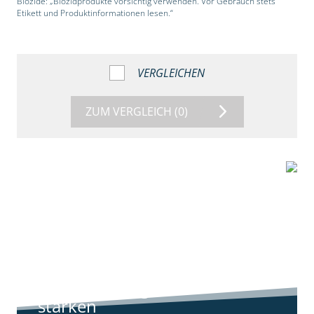
Biozide: „Biozidprodukte vorsichtig verwenden. Vor Gebrauch stets
Etikett und Produktinformationen lesen.“
VERGLEICHEN
ZUM VERGLEICH
(0)
9:11
Standortreport
Harpstedt -
Standortreport
Harpstedt -
Strategien gegen
starken