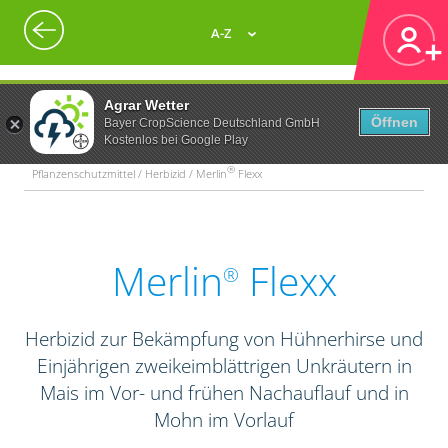
A-Z
Agrar Wetter
Öffnen
Bayer CropScience Deutschland GmbH
Kostenlos bei Google Play
®
Pflanzenschutzmittel / Herbizid / Merlin
Flexx
Merlin
Flexx
®
Herbizid zur Bekämpfung von Hühnerhirse und
Einjährigen zweikeimblättrigen Unkräutern in
Mais im Vor- und frühen Nachauflauf und in
Mohn im Vorlauf