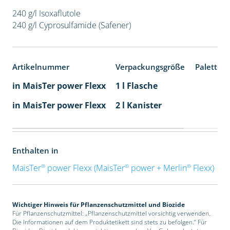
240 g/l Isoxaflutole
240 g/l Cyprosulfamide (Safener)
Artikelnummer
Verpackungsgröße
Paletten
in MaisTer power Flexx
1 l Flasche
in MaisTer power Flexx
2 l Kanister
Enthalten in
®
®
®
MaisTer
power Flexx (MaisTer
power + Merlin
Flexx)
Wichtiger Hinweis für Pflanzenschutzmittel und Biozide
Für Pflanzenschutzmittel: „Pflanzenschutzmittel vorsichtig verwenden.
Die Informationen auf dem Produktetikett sind stets zu befolgen.“ Für