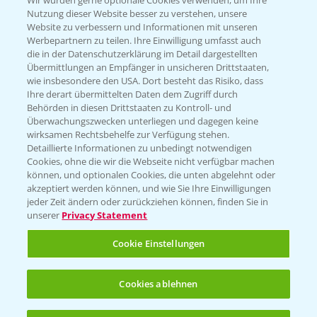
Wir würden gerne optionale Cookies verwenden, um Ihre
Nutzung dieser Website besser zu verstehen, unsere
Hilfe in Notfällen
Website zu verbessern und Informationen mit unseren
Werbepartnern zu teilen. Ihre Einwilligung umfasst auch
T.
+49 (0)214/30-20220
die in der Datenschutzerklärung im Detail dargestellten
Übermittlungen an Empfänger in unsicheren Drittstaaten,
wie insbesondere den USA. Dort besteht das Risiko, dass
Ihre derart übermittelten Daten dem Zugriff durch
Behörden in diesen Drittstaaten zu Kontroll- und
Überwachungszwecken unterliegen und dagegen keine
wirksamen Rechtsbehelfe zur Verfügung stehen.
Folgen Sie uns
Detaillierte Informationen zu unbedingt notwendigen
Cookies, ohne die wir die Webseite nicht verfügbar machen
können, und optionalen Cookies, die unten abgelehnt oder
akzeptiert werden können, und wie Sie Ihre Einwilligungen
jeder Zeit ändern oder zurückziehen können, finden Sie in
unserer
Privacy Statement
Cookie Einstellungen
Allgemeine Nutzungsbedingungen
Datenschutzerklärung
Cookies ablehnen
Impressum
Gebrauchshinweise