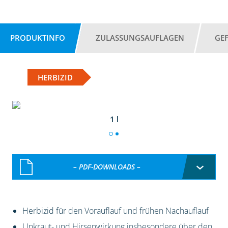
PRODUKTINFO
ZULASSUNGSAUFLAGEN
GE
HERBIZID
1 l
– PDF-DOWNLOADS –
Herbizid für den Vorauflauf und frühen Nachauflauf
Unkraut- und Hirsenwirkung insbesondere über den