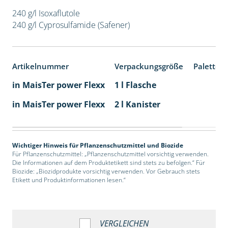
240 g/l Isoxaflutole
240 g/l Cyprosulfamide (Safener)
Artikelnummer
Verpackungsgröße
Paletten
in MaisTer power Flexx
1 l Flasche
in MaisTer power Flexx
2 l Kanister
Wichtiger Hinweis für Pflanzenschutzmittel und Biozide
Für Pflanzenschutzmittel: „Pflanzenschutzmittel vorsichtig verwenden.
Die Informationen auf dem Produktetikett sind stets zu befolgen.“ Für
Biozide: „Biozidprodukte vorsichtig verwenden. Vor Gebrauch stets
Etikett und Produktinformationen lesen.“
VERGLEICHEN