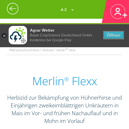
A-Z
Agrar Wetter
Öffnen
Bayer CropScience Deutschland GmbH
Kostenlos bei Google Play
®
Pflanzenschutzmittel / Herbizid / Merlin
Flexx
Merlin
Flexx
®
Herbizid zur Bekämpfung von Hühnerhirse und
Einjährigen zweikeimblättrigen Unkräutern in
Mais im Vor- und frühen Nachauflauf und in
Mohn im Vorlauf