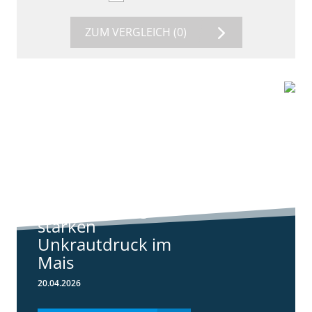
ZUM VERGLEICH
(0)
9:11
Standortreport
Harpstedt -
Standortreport
Harpstedt -
Strategien gegen
starken
Unkrautdruck im
Mais
20.04.2026