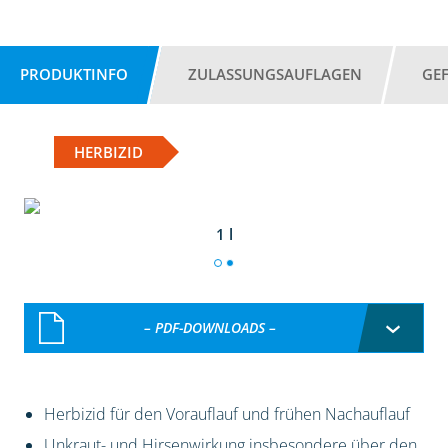
PRODUKTINFO
ZULASSUNGSAUFLAGEN
GE
HERBIZID
1 l
– PDF-DOWNLOADS –
Herbizid für den Vorauflauf und frühen Nachauflauf
Unkraut- und Hirsenwirkung insbesondere über den