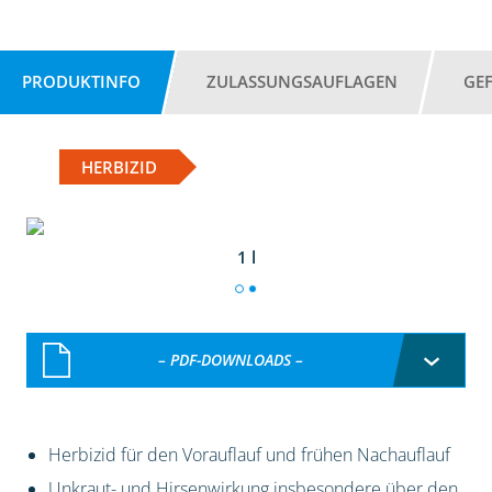
PRODUKTINFO
ZULASSUNGSAUFLAGEN
GE
HERBIZID
1 l
– PDF-DOWNLOADS –
Herbizid für den Vorauflauf und frühen Nachauflauf
Unkraut- und Hirsenwirkung insbesondere über den