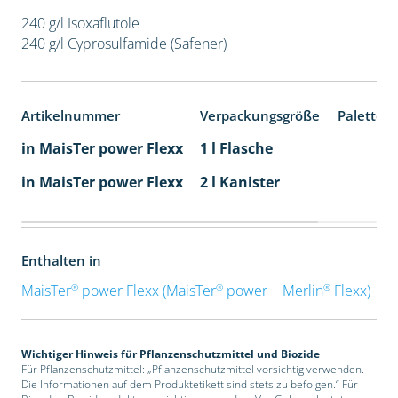
240 g/l Isoxaflutole
240 g/l Cyprosulfamide (Safener)
Artikelnummer
Verpackungsgröße
Paletten
in MaisTer power Flexx
1 l Flasche
in MaisTer power Flexx
2 l Kanister
Enthalten in
®
®
®
MaisTer
power Flexx (MaisTer
power + Merlin
Flexx)
Wichtiger Hinweis für Pflanzenschutzmittel und Biozide
Für Pflanzenschutzmittel: „Pflanzenschutzmittel vorsichtig verwenden.
Die Informationen auf dem Produktetikett sind stets zu befolgen.“ Für