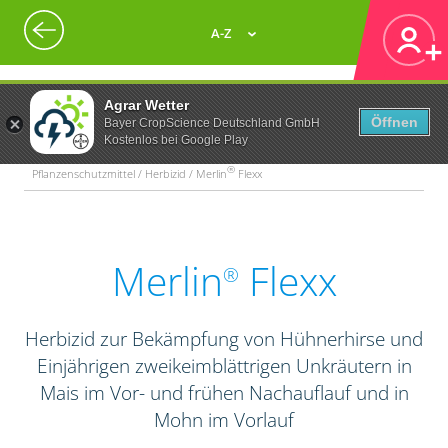
A-Z
Agrar Wetter
Öffnen
Bayer CropScience Deutschland GmbH
Kostenlos bei Google Play
®
Pflanzenschutzmittel / Herbizid / Merlin
Flexx
Merlin
Flexx
®
Herbizid zur Bekämpfung von Hühnerhirse und
Einjährigen zweikeimblättrigen Unkräutern in
Mais im Vor- und frühen Nachauflauf und in
Mohn im Vorlauf