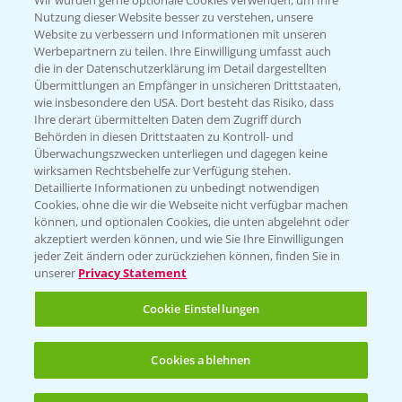
Wir würden gerne optionale Cookies verwenden, um Ihre
Nutzung dieser Website besser zu verstehen, unsere
Hilfe in Notfällen
Website zu verbessern und Informationen mit unseren
Werbepartnern zu teilen. Ihre Einwilligung umfasst auch
T.
+49 (0)214/30-20220
die in der Datenschutzerklärung im Detail dargestellten
Übermittlungen an Empfänger in unsicheren Drittstaaten,
wie insbesondere den USA. Dort besteht das Risiko, dass
Ihre derart übermittelten Daten dem Zugriff durch
Behörden in diesen Drittstaaten zu Kontroll- und
Überwachungszwecken unterliegen und dagegen keine
wirksamen Rechtsbehelfe zur Verfügung stehen.
Folgen Sie uns
Detaillierte Informationen zu unbedingt notwendigen
Cookies, ohne die wir die Webseite nicht verfügbar machen
können, und optionalen Cookies, die unten abgelehnt oder
akzeptiert werden können, und wie Sie Ihre Einwilligungen
jeder Zeit ändern oder zurückziehen können, finden Sie in
unserer
Privacy Statement
Cookie Einstellungen
Allgemeine Nutzungsbedingungen
Datenschutzerklärung
Cookies ablehnen
Impressum
Gebrauchshinweise