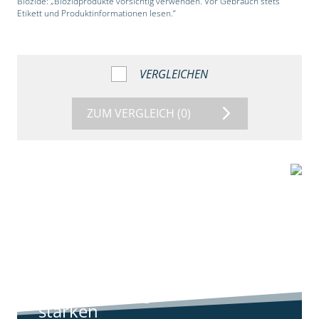
Biozide: „Biozidprodukte vorsichtig verwenden. Vor Gebrauch stets
Etikett und Produktinformationen lesen.“
VERGLEICHEN
ZUM VERGLEICH
(0)
9:11
Standortreport
Harpstedt -
Standortreport
Harpstedt -
Strategien gegen
starken