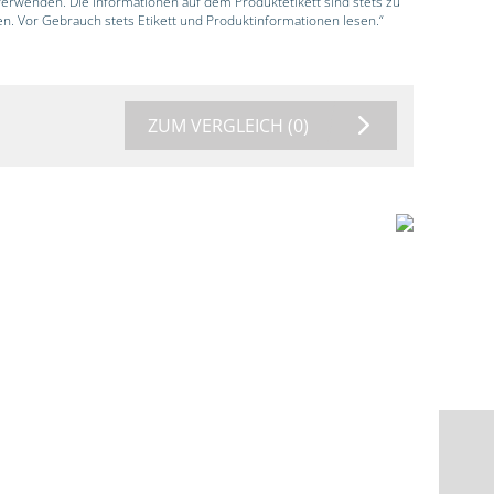
 verwenden. Die Informationen auf dem Produktetikett sind stets zu
en. Vor Gebrauch stets Etikett und Produktinformationen lesen.“
ZUM VERGLEICH
(0)