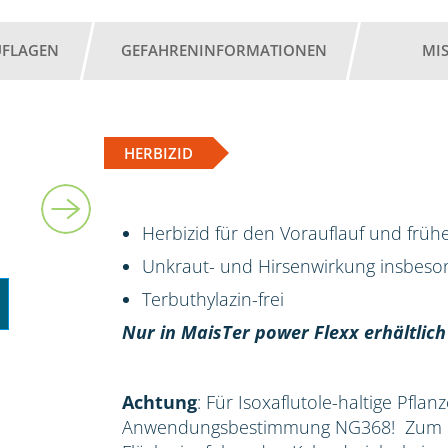
UFLAGEN
GEFAHRENINFORMATIONEN
MI
HERBIZID
2 l
Herbizid für den Vorauflauf und früh
Unkraut- und Hirsenwirkung insbes
Terbuthylazin-frei
Nur in MaisTer power Flexx erhältlich
Achtung
: Für Isoxaflutole-haltige Pflan
Anwendungsbestimmung NG368! Zum Sc