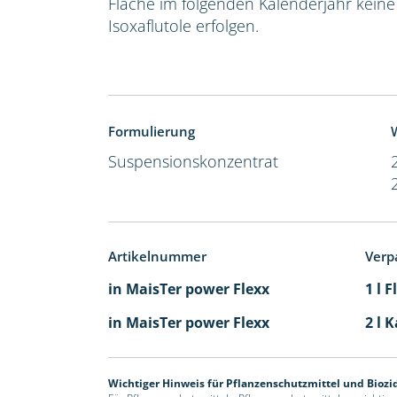
Fläche im folgenden Kalenderjahr kein
Isoxaflutole erfolgen.
Formulierung
W
Suspensionskonzentrat
Artikelnummer
Verp
in MaisTer power Flexx
1 l 
in MaisTer power Flexx
2 l 
Wichtiger Hinweis für Pflanzenschutzmittel und Biozi