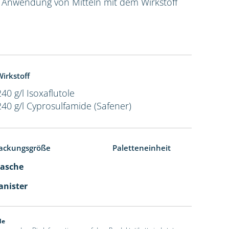
e Anwendung von Mitteln mit dem Wirkstoff
irkstoff
240 g/l Isoxaflutole
240 g/l Cyprosulfamide (Safener)
ackungsgröße
Paletteneinheit
Flasche
Kanister
de