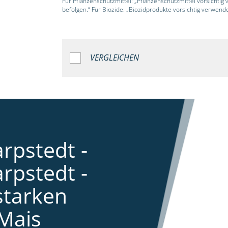
Für Pflanzenschutzmittel: „Pflanzenschutzmittel vorsichtig
befolgen.“ Für Biozide: „Biozidprodukte vorsichtig verwend
VERGLEICHEN
rpstedt -
rpstedt -
starken
Mais