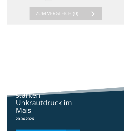
ZUM VERGLEICH
(0)
9:11
Standortreport
Harpstedt -
Standortreport
Harpstedt -
Strategien gegen
starken
Unkrautdruck im
Mais
20.04.2026