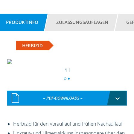
PRODUKTINFO
ZULASSUNGSAUFLAGEN
GE
HERBIZID
1 l
– PDF-DOWNLOADS –
Herbizid für den Vorauflauf und frühen Nachauflauf
Unkraut- und Hirsenwirkung insbesondere über den