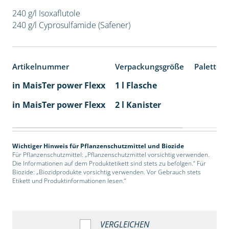
240 g/l Isoxaflutole
240 g/l Cyprosulfamide (Safener)
Artikelnummer
Verpackungsgröße
Paletten
in MaisTer power Flexx
1 l Flasche
in MaisTer power Flexx
2 l Kanister
Wichtiger Hinweis für Pflanzenschutzmittel und Biozide
Für Pflanzenschutzmittel: „Pflanzenschutzmittel vorsichtig verwenden.
Die Informationen auf dem Produktetikett sind stets zu befolgen.“ Für
Biozide: „Biozidprodukte vorsichtig verwenden. Vor Gebrauch stets
Etikett und Produktinformationen lesen.“
VERGLEICHEN