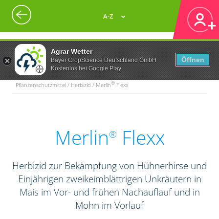
A-Z
Agrar Wetter
Öffnen
Bayer CropScience Deutschland GmbH
Kostenlos bei Google Play
®
Pflanzenschutzmittel / Herbizid / Merlin
Flexx
Merlin
Flexx
®
Herbizid zur Bekämpfung von Hühnerhirse und
Einjährigen zweikeimblättrigen Unkräutern in
Mais im Vor- und frühen Nachauflauf und in
Mohn im Vorlauf