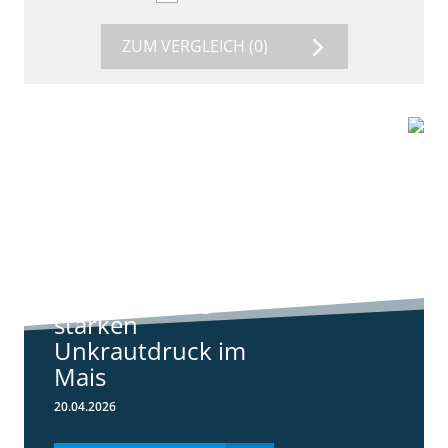
ZUM VERGLEICH
(0)
9:11
Standortreport
Harpstedt -
Standortreport
Harpstedt -
Strategien gegen
starken
Unkrautdruck im
Mais
20.04.2026