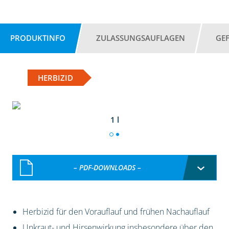
PRODUKTINFO
ZULASSUNGSAUFLAGEN
GE
HERBIZID
1 l
– PDF-DOWNLOADS –
Herbizid für den Vorauflauf und frühen Nachauflauf
Unkraut- und Hirsenwirkung insbesondere über den