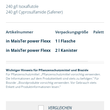
240 g/l Isoxaflutole
240 g/l Cyprosulfamide (Safener)
Artikelnummer
Verpackungsgröße
Paletten
in MaisTer power Flexx
1 l Flasche
in MaisTer power Flexx
2 l Kanister
Wichtiger Hinweis für Pflanzenschutzmittel und Biozide
Für Pflanzenschutzmittel: „Pflanzenschutzmittel vorsichtig verwenden.
Die Informationen auf dem Produktetikett sind stets zu befolgen.“ Für
Biozide: „Biozidprodukte vorsichtig verwenden. Vor Gebrauch stets
Etikett und Produktinformationen lesen.“
VERGLEICHEN