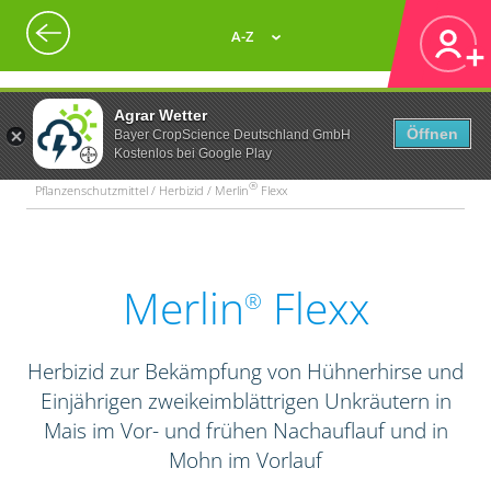
A-Z
Agrar Wetter
Öffnen
Bayer CropScience Deutschland GmbH
Kostenlos bei Google Play
®
Pflanzenschutzmittel / Herbizid / Merlin
Flexx
Merlin
Flexx
®
Herbizid zur Bekämpfung von Hühnerhirse und
Einjährigen zweikeimblättrigen Unkräutern in
Mais im Vor- und frühen Nachauflauf und in
Mohn im Vorlauf