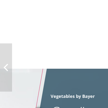
Herb
Gemein
Arten, 
zweike
Winterg
-triti
(Somme
Vegetables by Bayer