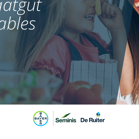
atgut
MEHR
ables