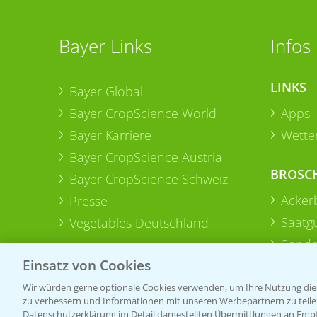
Bayer Links
Infos
LINKS
Bayer Global
Bayer CropScience World
Apps
Bayer Karriere
Wetter
Bayer CropScience Austria
BROSC
Bayer CropScience Schweiz
Acker
Presse
Saatg
Vegetables Deutschland
Sonde
Einsatz von Cookies
Wir würden gerne optionale Cookies verwenden, um Ihre Nutzung dies
zu verbessern und Informationen mit unseren Werbepartnern zu teilen.
Datenschutzerklärung im Detail dargestellten Übermittlungen an Empfä