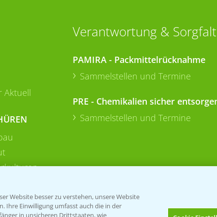
Verantwortung & Sorgfalt
PAMIRA - Packmittelrücknahme
Sammelstellen und Termine
 Aktuell
PRE - Chemikalien sicher entsorge
Sammelstellen und Termine
HÜREN
bau
ut
rkulturen
er Website besser zu verstehen, unsere Website
 Ihre Einwilligung umfasst auch die in der
nger in unsicheren Drittstaaten, wie